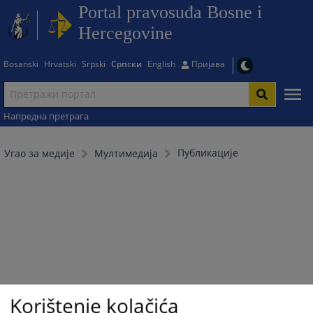
Portal pravosuđa Bosne i
Hercegovine
Bosanski
Hrvatski
Srpski
Српски
English
Пријава
Напредна претрага
Публикације
Угао за медије
Мултимедија
Korištenje kolačića