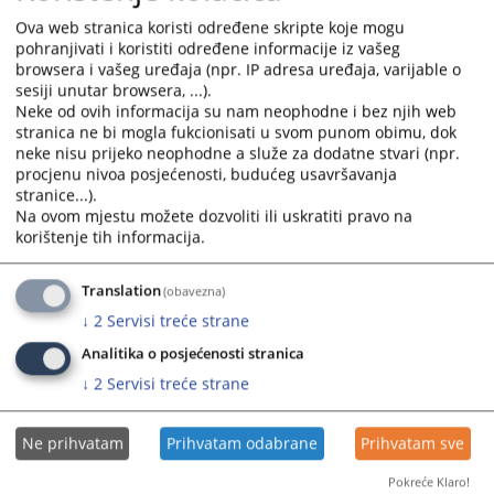
Ova web stranica koristi određene skripte koje mogu
pohranjivati i koristiti određene informacije iz vašeg
browsera i vašeg uređaja (npr. IP adresa uređaja, varijable o
sesiji unutar browsera, ...).
Neke od ovih informacija su nam neophodne i bez njih web
stranica ne bi mogla fukcionisati u svom punom obimu, dok
neke nisu prijeko neophodne a služe za dodatne stvari (npr.
Trenutno nema vijesti
procjenu nivoa posjećenosti, budućeg usavršavanja
stranice...).
Na ovom mjestu možete dozvoliti ili uskratiti pravo na
korištenje tih informacija.
Translation
(obavezna)
↓
2
Servisi treće strane
Analitika o posjećenosti stranica
↓
2
Servisi treće strane
Ne prihvatam
Prihvatam odabrane
Prihvatam sve
Pokreće Klaro!