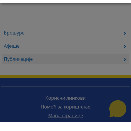
Брошуре
Афише
Публикације
Корисни линкови
Помоћ за кориштење
Мапа странице