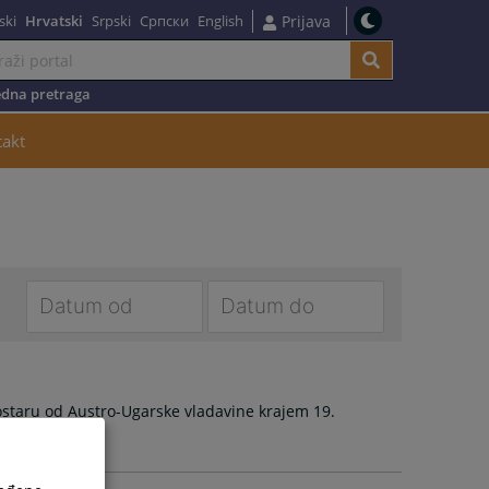
ski
Hrvatski
Srpski
Српски
English
Prijava
dna pretraga
takt
Navigate
Navigate
forward
forward
to
to
Mostaru od Austro-Ugarske vladavine krajem 19.
interact
interact
with
with
the
the
calendar
calendar