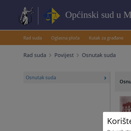
Općinski sud u M
Rad suda
Oglasna ploča
Kutak za građane
Osnutak suda
Rad suda
Povijest
Osnutak suda
Osnu
Korišt