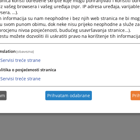
nica koristi određene skripte koje mogu pohranjivati i koristiti od
iz vašeg browsera i vašeg uređaja (npr. IP adresa uređaja, varijable 
era, ...).
h informacija su nam neophodne i bez njih web stranica ne bi mog
i u svom punom obimu, dok neke nisu prijeko neophodne a služe z
 procjenu nivoa posjećenosti, budućeg usavršavanja stranice...).
tu možete dozvoliti ili uskratiti pravo na korištenje tih informacija
nslation
(obavezna)
Servisi treće strane
litika o posjećenosti stranica
Servisi treće strane
tam
Prihvatam odabrane
Pri