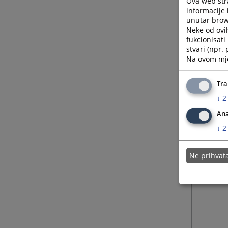
Ova web stra
informacije 
unutar brows
Neke od ovi
fukcionisat
stvari (npr.
Na ovom mjes
Tra
↓
2
Ana
↓
2
Ne prihva