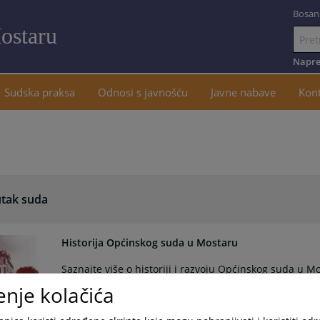
Bosan
ostaru
Idi
na
Napre
sadržaj
Sudska praksa
Odnosi s javnošću
Javne nabave
Kon
tak suda
Historija Općinskog suda u Mostaru
Saznajte više o historiji i razvoju Općinskog suda u 
stoljeća pa do danas.
enje kolačića