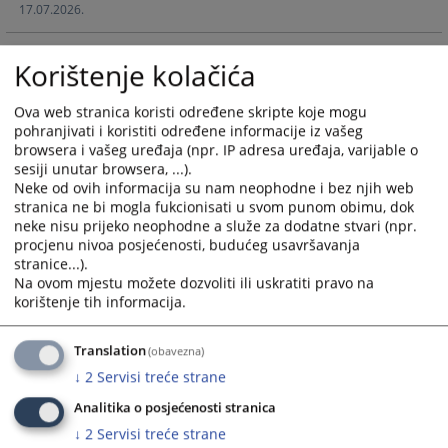
17.07.2026.
and
and
select
select
Rješenje o otvaranju i zaključenju stečajnog postupka nad
a
a
Korištenje kolačića
društvom PORBIL d.o.o. Mostar
date.
date.
13.07.2026.
Press
Press
Ova web stranica koristi određene skripte koje mogu
the
the
pohranjivati i koristiti određene informacije iz vašeg
Rješenje o otvaranju i zaključenju stečajnog postupka nad
question
question
browsera i vašeg uređaja (npr. IP adresa uređaja, varijable o
društvom „OMERIKA-MO“ d.o.o. Mostar
sesiji unutar browsera, ...).
mark
mark
07.07.2026.
Neke od ovih informacija su nam neophodne i bez njih web
key
key
stranica ne bi mogla fukcionisati u svom punom obimu, dok
to
to
neke nisu prijeko neophodne a služe za dodatne stvari (npr.
Rješenje o otvaranju i zaključenju stečajnog postupka nad
get
get
procjenu nivoa posjećenosti, budućeg usavršavanja
društvom M&P d.o.o. Neum
the
the
stranice...).
29.06.2026.
keyboard
keyboard
Na ovom mjestu možete dozvoliti ili uskratiti pravo na
korištenje tih informacija.
shortcuts
shortcuts
Zaključen likvidacijski postupak nad društvom HABA ŠPED
for
for
2 d.o.o. Mostar
changing
changing
Translation
(obavezna)
19.06.2026.
dates.
dates.
↓
2
Servisi treće strane
Analitika o posjećenosti stranica
↓
2
Servisi treće strane