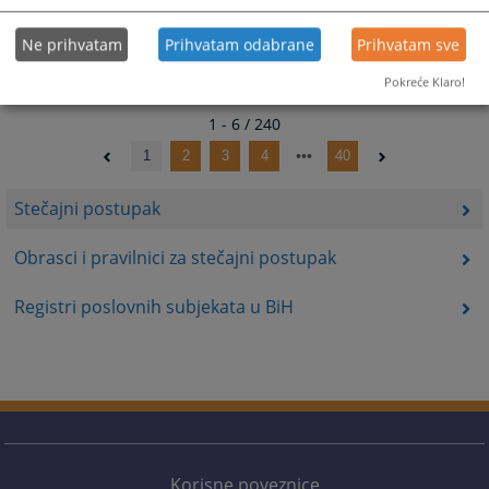
Ne prihvatam
Prihvatam odabrane
Prihvatam sve
Pokreće Klaro!
1 - 6 / 240
1
2
3
4
40
Stečajni postupak
Obrasci i pravilnici za stečajni postupak
Registri poslovnih subjekata u BiH
Korisne poveznice