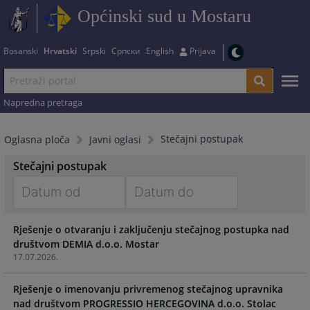
Općinski sud u Mostaru
Bosanski
Hrvatski
Srpski
Српски
English
Prijava
Napredna pretraga
Stečajni postupak
Oglasna ploča
Javni oglasi
Stečajni postupak
Navigate
Navigate
Rješenje o otvaranju i zaključenju stečajnog postupka nad
forward
forward
društvom DEMIA d.o.o. Mostar
to
to
17.07.2026.
interact
interact
with
with
Rješenje o imenovanju privremenog stečajnog upravnika
the
the
nad društvom PROGRESSIO HERCEGOVINA d.o.o. Stolac
calendar
calendar