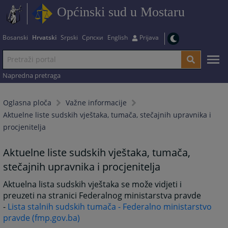
Općinski sud u Mostaru
Bosanski
Hrvatski
Srpski
Српски
English
Prijava
Napredna pretraga
Oglasna ploča
Važne informacije
Aktuelne liste sudskih vještaka, tumača, stečajnih upravnika i
procjenitelja
Aktuelne liste sudskih vještaka, tumača,
stečajnih upravnika i procjenitelja
Aktuelna lista sudskih vještaka se može vidjeti i
preuzeti na stranici Federalnog ministarstva pravde
-
Lista stalnih sudskih tumača - Federalno ministarstvo
pravde (fmp.gov.ba)