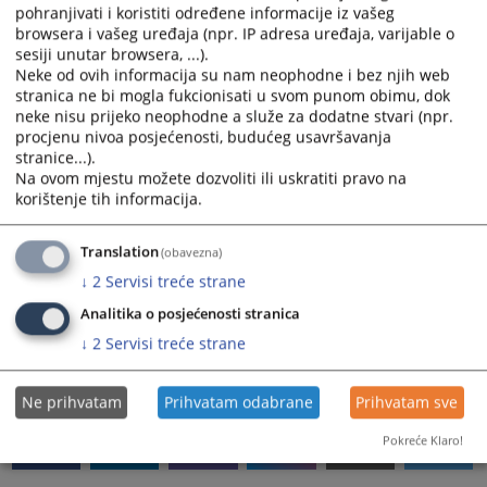
pohranjivati i koristiti određene informacije iz vašeg
Mostar
browsera i vašeg uređaja (npr. IP adresa uređaja, varijable o
2.
ALKAN MUJIĆ
Bulevar narodne
sesiji unutar browsera, ...).
revolucije 11
Neke od ovih informacija su nam neophodne i bez njih web
stranica ne bi mogla fukcionisati u svom punom obimu, dok
Mostar
neke nisu prijeko neophodne a služe za dodatne stvari (npr.
3.
JURICA MUSA
Stjepana Radića 88
procjenu nivoa posjećenosti, budućeg usavršavanja
stranice...).
Mostar
Na ovom mjestu možete dozvoliti ili uskratiti pravo na
4.
MELĆA NIŠTOVIĆ
Alekse Šantića bb
korištenje tih informacija.
Mostar
Translation
(obavezna)
5.
ANICA NAKIĆ
Kneza Višeslava bb
↓
2
Servisi treće strane
Mostar
Analitika o posjećenosti stranica
↓
2
Servisi treće strane
16145
PREGLEDA
Ne prihvatam
Prihvatam odabrane
Prihvatam sve
Pokreće Klaro!