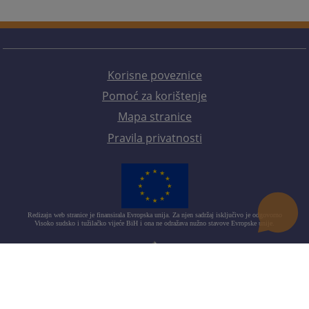
Korisne poveznice
Pomoć za korištenje
Mapa stranice
Pravila privatnosti
Redizajn web stranice je finansirala Evropska unija. Za njen sadržaj isključivo je odgovorno
Visoko sudsko i tužilačko vijeće BiH i ona ne odražava nužno stavove Evropske unije.
© 2021
Visoko sudbeno i tužiteljsko vijeće