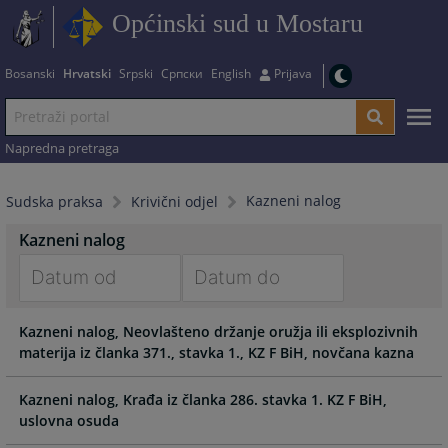
Općinski sud u Mostaru
Bosanski
Hrvatski
Srpski
Српски
English
Prijava
Napredna pretraga
Kazneni nalog
Sudska praksa
Krivični odjel
Kazneni nalog
Navigate
Navigate
Kazneni nalog, Neovlašteno držanje oružja ili eksplozivnih
forward
forward
materija iz članka 371., stavka 1., KZ F BiH, novčana kazna
to
to
interact
interact
with
with
Kazneni nalog, Krađa iz članka 286. stavka 1. KZ F BiH,
the
the
uslovna osuda
calendar
calendar