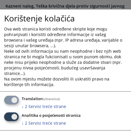
and
and
Kazneni nalog, Teška krivična djela protiv sigurnosti javnog
select
select
saobraćaja, uslovna osuda, imovinsko-pravni zahtjev
Korištenje kolačića
a
a
date.
date.
Kazneni nalog, Neovlaštena nabavka, držanje ili prodaja
Ova web stranica koristi određene skripte koje mogu
Press
Press
oružja ili bitnih dijelova za oružje iz članka 65. Zakona o
pohranjivati i koristiti određene informacije iz vašeg
the
the
oružju i streljivu u HNŽ, uslovna osuda
browsera i vašeg uređaja (npr. IP adresa uređaja, varijable o
question
question
sesiji unutar browsera, ...).
mark
mark
Neke od ovih informacija su nam neophodne i bez njih web
Kazneni nalog, Nasilje u porodici, uslovna osuda
key
key
stranica ne bi mogla fukcionisati u svom punom obimu, dok
neke nisu prijeko neophodne a služe za dodatne stvari (npr.
to
to
procjenu nivoa posjećenosti, budućeg usavršavanja
get
get
stranice...).
the
the
Na ovom mjestu možete dozvoliti ili uskratiti pravo na
keyboard
keyboard
korištenje tih informacija.
shortcuts
shortcuts
for
for
Translation
(obavezna)
changing
changing
↓
2
Servisi treće strane
dates.
dates.
Analitika o posjećenosti stranica
↓
2
Servisi treće strane