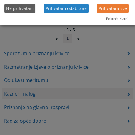
Ne prihvatam
Prihvatam odabrane
Prihvatam sve
Pokreće Klaro!
1 - 5 / 5
1
Sporazum o priznanju krivice
Razmatranje izjave o priznanju krivice
Odluka u meritumu
Kazneni nalog
Priznanje na glavnoj raspravi
Rad za opće dobro