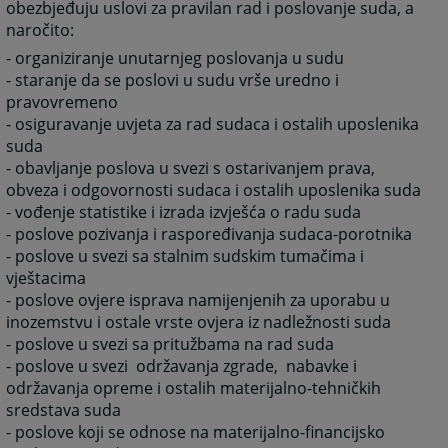
obezbjeđuju uslovi za pravilan rad i poslovanje suda, a
naročito:
- organiziranje unutarnjeg poslovanja u sudu
- staranje da se poslovi u sudu vrše uredno i
pravovremeno
- osiguravanje uvjeta za rad sudaca i ostalih uposlenika
suda
- obavljanje poslova u svezi s ostarivanjem prava,
obveza i odgovornosti sudaca i ostalih uposlenika suda
- vođenje statistike i izrada izvješća o radu suda
- poslove pozivanja i raspoređivanja sudaca-porotnika
- poslove u svezi sa stalnim sudskim tumačima i
vještacima
- poslove ovjere isprava namijenjenih za uporabu u
inozemstvu i ostale vrste ovjera iz nadležnosti suda
- poslove u svezi sa pritužbama na rad suda
- poslove u svezi održavanja zgrade, nabavke i
održavanja opreme i ostalih materijalno-tehničkih
sredstava suda
- poslove koji se odnose na materijalno-financijsko