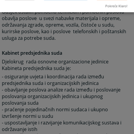
poslova
Pokreće Klaro!
Odsjek ostalih pomoćno-tehničkih i pomoćnih poslova
obavlja poslove u svezi nabavke materijala i opreme,
održavanja zgrade, opreme, vozila, čistoće u sudu,
kurirske poslove, kao i poslove telefonskih i poštanskih
usluga za potrebe suda.
Kabinet predsjednika suda
Djelokrug rada osnovne organizacione jedinice
Kabineta predsjednika suda je:
- osiguranje uvjeta i koordinacija rada između
predsjednika suda i organizacijskih jedinica
- obavljanje poslova analize rada između i poslovanje
poslovanja organizacijskih jedinica i ukupnog
poslovanja suda
- praćenje pojedinačnih normi sudaca i ukupno
izvršenje normi u sudu
- uspostavljanje i razvijanje komunikacijskog sustava i
održavanje istih