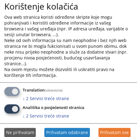
administrativno-tehničkog postupanja sa svim
Korištenje kolačića
vrstama pismena u sudu sukladno Pravilniku o
organizaciji i načinu unutarnjeg poslovanja u sudovima
Ova web stranica koristi određene skripte koje mogu
Hercegovačko-neretvanske županije, te primjenjuje
pohranjivati i koristiti određene informacije iz vašeg
browsera i vašeg uređaja (npr. IP adresa uređaja, varijable o
projekte u svezi unapređenja rada suda.
sesiji unutar browsera, ...).
2. Računovodstvo
Neke od ovih informacija su nam neophodne i bez njih web
stranica ne bi mogla fukcionisati u svom punom obimu, dok
Računovodstvo vrši sve poslove koji se odnose na
neke nisu prijeko neophodne a služe za dodatne stvari (npr.
proračunsko i vanproračunsko financijsko i materijalno
procjenu nivoa posjećenosti, budućeg usavršavanja
poslovanje suda, sukladno sa Zakonom o riznici
stranice...).
Federacije BiH („Službene novine F BiH“ broj 19/03) i
Na ovom mjestu možete dozvoliti ili uskratiti pravo na
Zakonom o računovodstvu F BiH („Službene novine F
korištenje tih informacija.
BiH“ broj 2/95, 14/97 i 12/98).
3. Odsjek asistenata sudaca
Translation
(obavezna)
Odsjek asistenata sudaca obavlja sve poslove u svezi
↓
2
Servisi treće strane
rada po predmetima kod sudaca po prijepisu ili diktatu
Analitika o posjećenosti stranica
kao i druge prateće administrativne poslove u svezi
↓
2
Servisi treće strane
rada kod sudaca prema rasporedu poslova uključujući
snimanja suđenja u sudnicama.
Ne prihvatam
Prihvatam odabrane
Prihvatam sve
4. Odsjek ostalih pomoćno-tehničkih i pomoćnih