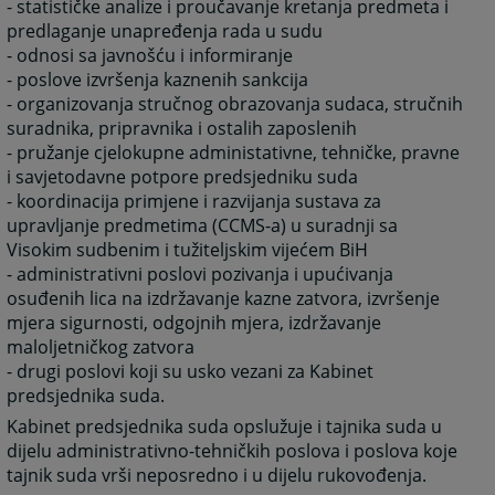
- statističke analize i proučavanje kretanja predmeta i
predlaganje unapređenja rada u sudu
- odnosi sa javnošću i informiranje
- poslove izvršenja kaznenih sankcija
- organizovanja stručnog obrazovanja sudaca, stručnih
suradnika, pripravnika i ostalih zaposlenih
- pružanje cjelokupne administativne, tehničke, pravne
i savjetodavne potpore predsjedniku suda
- koordinacija primjene i razvijanja sustava za
upravljanje predmetima (CCMS-a) u suradnji sa
Visokim sudbenim i tužiteljskim vijećem BiH
- administrativni poslovi pozivanja i upućivanja
osuđenih lica na izdržavanje kazne zatvora, izvršenje
mjera sigurnosti, odgojnih mjera, izdržavanje
maloljetničkog zatvora
- drugi poslovi koji su usko vezani za Kabinet
predsjednika suda.
Kabinet predsjednika suda opslužuje i tajnika suda u
dijelu administrativno-tehničkih poslova i poslova koje
tajnik suda vrši neposredno i u dijelu rukovođenja.