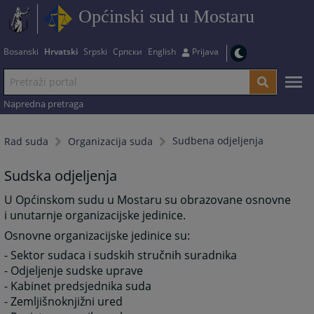
Općinski sud u Mostaru
Bosanski
Hrvatski
Srpski
Српски
English
Prijava
Napredna pretraga
Sudbena odjeljenja
Rad suda
Organizacija suda
Sudska odjeljenja
U Općinskom sudu u Mostaru su obrazovane osnovne
i unutarnje organizacijske jedinice.
Osnovne organizacijske jedinice su:
- Sektor sudaca i sudskih stručnih suradnika
- Odjeljenje sudske uprave
- Kabinet predsjednika suda
- Zemljišnoknjižni ured