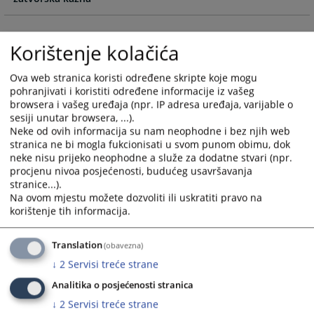
calendar
calendar
and
and
select
select
Korištenje kolačića
a
a
date.
date.
Ova web stranica koristi određene skripte koje mogu
Press
Press
pohranjivati i koristiti određene informacije iz vašeg
browsera i vašeg uređaja (npr. IP adresa uređaja, varijable o
the
the
sesiji unutar browsera, ...).
question
question
Neke od ovih informacija su nam neophodne i bez njih web
mark
mark
stranica ne bi mogla fukcionisati u svom punom obimu, dok
key
key
neke nisu prijeko neophodne a služe za dodatne stvari (npr.
to
to
procjenu nivoa posjećenosti, budućeg usavršavanja
get
get
stranice...).
Na ovom mjestu možete dozvoliti ili uskratiti pravo na
the
the
korištenje tih informacija.
keyboard
keyboard
shortcuts
shortcuts
for
for
Translation
(obavezna)
changing
changing
↓
2
Servisi treće strane
dates.
dates.
Analitika o posjećenosti stranica
↓
2
Servisi treće strane