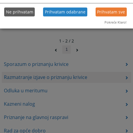
Ne prihvatam
Prihvatam odabrane
Prihvatam sve
Pokreće Klaro!
1 - 2 / 2
1
Sporazum o priznanju krivice
Razmatranje izjave o priznanju krivice
Odluka u meritumu
Kazneni nalog
Priznanje na glavnoj raspravi
Rad za opće dobro