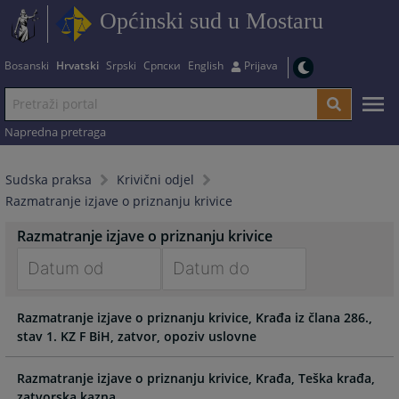
Općinski sud u Mostaru
Bosanski
Hrvatski
Srpski
Српски
English
Prijava
Napredna pretraga
Sudska praksa
Krivični odjel
Razmatranje izjave o priznanju krivice
Razmatranje izjave o priznanju krivice
Navigate
Navigate
Razmatranje izjave o priznanju krivice, Krađa iz člana 286.,
forward
forward
stav 1. KZ F BiH, zatvor, opoziv uslovne
to
to
interact
interact
with
with
Razmatranje izjave o priznanju krivice, Krađa, Teška krađa,
the
the
zatvorska kazna