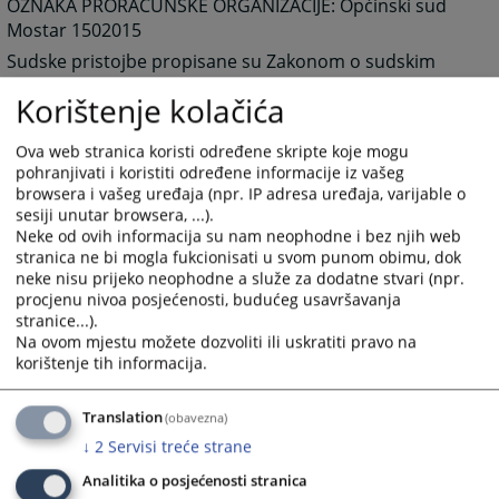
OZNAKA PRORAČUNSKE ORGANIZACIJE: Općinski sud
Mostar 1502015
Sudske pristojbe propisane su Zakonom o sudskim
pristojbama sa tarifom Hercegovačko-neretvanskog
Korištenje kolačića
kantona/županije („Narodne novine Hercegovačko-
neretvanskog kantona/županije“ broj 4/2009).
Ova web stranica koristi određene skripte koje mogu
pohranjivati i koristiti određene informacije iz vašeg
browsera i vašeg uređaja (npr. IP adresa uređaja, varijable o
7990
PREGLEDA
sesiji unutar browsera, ...).
Neke od ovih informacija su nam neophodne i bez njih web
stranica ne bi mogla fukcionisati u svom punom obimu, dok
neke nisu prijeko neophodne a služe za dodatne stvari (npr.
procjenu nivoa posjećenosti, budućeg usavršavanja
stranice...).
Na ovom mjestu možete dozvoliti ili uskratiti pravo na
Linkovi
korištenje tih informacija.
Izračunajte vrijednost sudske takse za vaš predmet
Translation
(obavezna)
↓
2
Servisi treće strane
Analitika o posjećenosti stranica