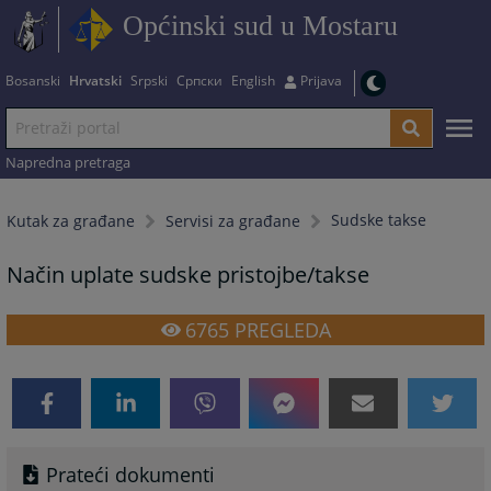
Općinski sud u Mostaru
Bosanski
Hrvatski
Srpski
Српски
English
Prijava
Napredna pretraga
Sudske takse
Kutak za građane
Servisi za građane
Način uplate sudske pristojbe/takse
6765
PREGLEDA
Prateći dokumenti