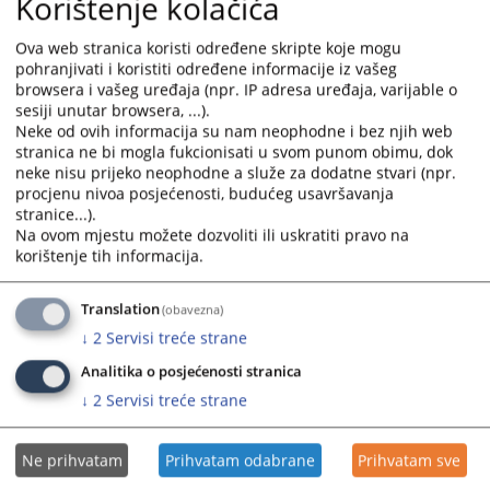
Korištenje kolačića
7066
PREGLEDA
Ova web stranica koristi određene skripte koje mogu
pohranjivati i koristiti određene informacije iz vašeg
browsera i vašeg uređaja (npr. IP adresa uređaja, varijable o
sesiji unutar browsera, ...).
Neke od ovih informacija su nam neophodne i bez njih web
stranica ne bi mogla fukcionisati u svom punom obimu, dok
neke nisu prijeko neophodne a služe za dodatne stvari (npr.
procjenu nivoa posjećenosti, budućeg usavršavanja
stranice...).
Na ovom mjestu možete dozvoliti ili uskratiti pravo na
korištenje tih informacija.
Translation
(obavezna)
↓
2
Servisi treće strane
Analitika o posjećenosti stranica
↓
2
Servisi treće strane
Ne prihvatam
Prihvatam odabrane
Prihvatam sve