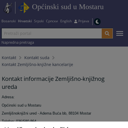
Općinski sud u Mostaru
Bosanski
Hrvatski
Srpski
Српски
English
Prijava
Napredna pretraga
Kontakt
Kontakt suda
Kontakt Zemljišno-knjižne kancelarije
Kontakt informacije Zemljišno-knjižnog
ureda
Adresa:
Općinski sud u Mostaru
Zemljišnoknjižni ured - Adema Buća bb, 88104 Mostar
Telefon: 036/580-864