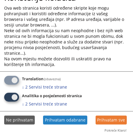
Ova web stranica koristi određene skripte koje mogu
pohranjivati i koristiti određene informacije iz vašeg
browsera i vašeg uređaja (npr. IP adresa uređaja, varijable o
sesiji unutar browsera, ...).
Prateći dokumenti
Neke od ovih informacija su nam neophodne i bez njih web
stranica ne bi mogla fukcionisati u svom punom obimu, dok
Zakon o slobodi pristupa informacijama u Federaciji
neke nisu prijeko neophodne a služe za dodatne stvari (npr.
procjenu nivoa posjećenosti, budućeg usavršavanja
Bosne i Hercegovine
stranice...).
Na ovom mjestu možete dozvoliti ili uskratiti pravo na
korištenje tih informacija.
Translation
(obavezna)
↓
2
Servisi treće strane
Analitika o posjećenosti stranica
↓
2
Servisi treće strane
Ne prihvatam
Prihvatam odabrane
Prihvatam sve
Pokreće Klaro!