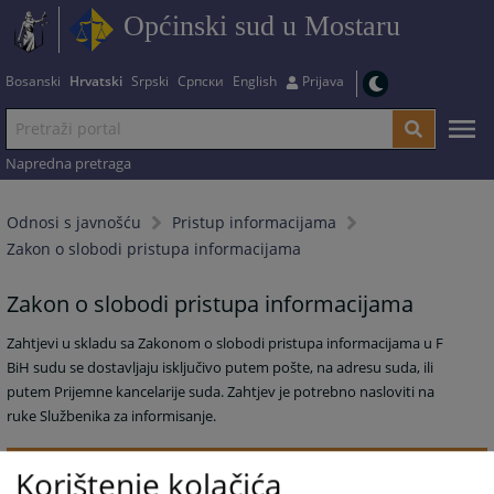
Općinski sud u Mostaru
Bosanski
Hrvatski
Srpski
Српски
English
Prijava
Napredna pretraga
Odnosi s javnošću
Pristup informacijama
Zakon o slobodi pristupa informacijama
Zakon o slobodi pristupa informacijama
Zahtjevi u skladu sa Zakonom o slobodi pristupa informacijama u F
BiH sudu se dostavljaju isključivo putem pošte, na adresu suda, ili
putem Prijemne kancelarije suda. Zahtjev je potrebno nasloviti na
ruke Službenika za informisanje.
2952
PREGLEDA
Korištenje kolačića