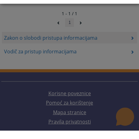
1 - 1 / 1
1
Zakon o slobodi pristupa informacijama
Vodič za pristup informacijama
Korisne poveznice
Pomoć za korištenje
Mapa stranice
Pravila privatnosti