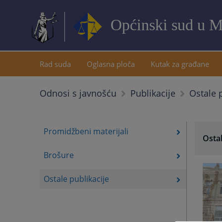
Općinski sud u M
Rad suda
Oglasna ploča
Kutak za građane
Ostale 
Odnosi s javnošću
Publikacije
Promidžbeni materijali
Ostal
Brošure
Ostale publikacije