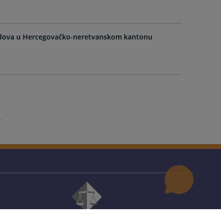
udova u Hercegovačko-neretvanskom kantonu
© 2021
Visoko sudbeno i tužiteljsko vijeće