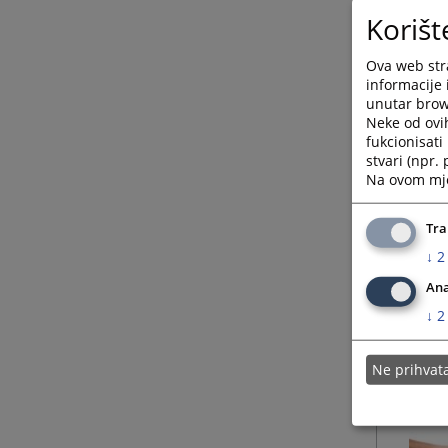
Korišt
Ova web stra
informacije 
unutar brows
Neke od ovi
fukcionisat
stvari (npr.
Na ovom mjes
Tra
↓
2
Ana
↓
2
Ne prihva