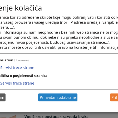
enje kolačića
nica koristi određene skripte koje mogu pohranjivati i koristiti od
iz vašeg browsera i vašeg uređaja (npr. IP adresa uređaja, varijable 
Informacije za izvršenike/dužnike u izvršnom post
era, ...).
h informacija su nam neophodne i bez njih web stranica ne bi mog
16.10.2024.
i u svom punom obimu, dok neke nisu prijeko neophodne a služe z
 procjenu nivoa posjećenosti, budućeg usavršavanja stranice...).
tu možete dozvoliti ili uskratiti pravo na korištenje tih informacija
nslation
(obavezna)
Servisi treće strane
Rekonstrukcija i izgradnja nove zgrade Općinskog 
litika o posjećenosti stranica
Servisi treće strane
tam
Prihvatam odabrane
Pri
Vodič kroz postupak razvoda braka