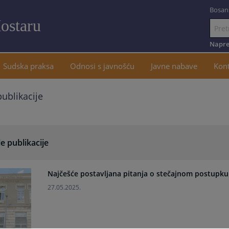
Bosan
ostaru
Idi
na
Napre
sadržaj
Sudska praksa
Odnosi s javnošću
Javne nabave
Kon
publikacije
e publikacije
Najčešće postavljana pitanja o stečajnom postupku
27.05.2025.