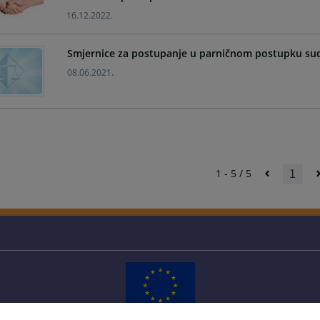
16.12.2022.
Smjernice za postupanje u parničnom postupku s
08.06.2021.
1 - 5 / 5
1
Redizajn web stranice je finansirala Evropska unija. Za njen sadržaj isključivo je odgovorno