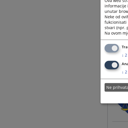
Ova web stra
informacije 
unutar brows
Neke od ovi
fukcionisat
stvari (npr.
Na ovom mjes
Tra
↓
2
Ana
↓
2
Ne prihva