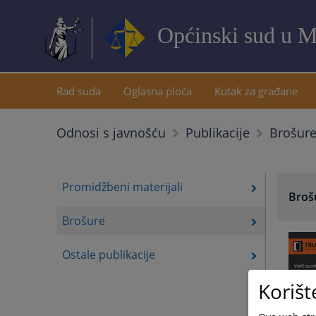
Općinski sud u M
Rad suda
Oglasna ploča
Kutak za građane
Brošur
Odnosi s javnošću
Publikacije
Promidžbeni materijali
Broš
Brošure
Ostale publikacije
Korišt