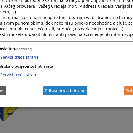
nica koristi određene skripte koje mogu pohranjivati i koristiti od
iz vašeg browsera i vašeg uređaja (npr. IP adresa uređaja, varijable 
era, ...).
h informacija su nam neophodne i bez njih web stranica ne bi mog
i u svom punom obimu, dok neke nisu prijeko neophodne a služe z
 procjenu nivoa posjećenosti, budućeg usavršavanja stranice...).
Informatizacija pravosuđa Bosne i Hercegovine
tu možete dozvoliti ili uskratiti pravo na korištenje tih informacija
nslation
(obavezna)
Servisi treće strane
litika o posjećenosti stranica
Konsolidacija i dalji razvoj pravosudnog komunikac
Servisi treće strane
tam
Prihvatam odabrane
Pri
Brošura „Vodič kroz Izvršni postupak“