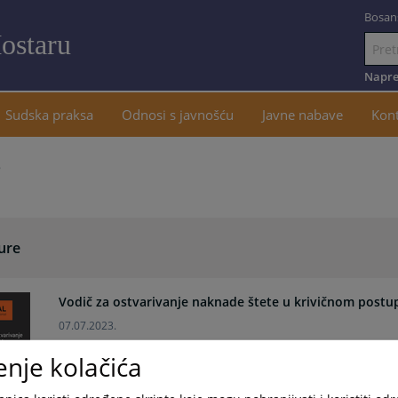
Bosan
ostaru
Idi
na
Napre
sadržaj
Sudska praksa
Odnosi s javnošću
Javne nabave
Kon
e
ure
Vodič za ostvarivanje naknade štete u krivičnom postu
07.07.2023.
enje kolačića