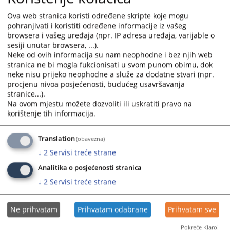
and
and
Ova web stranica koristi određene skripte koje mogu
select
select
pohranjivati i koristiti određene informacije iz vašeg
a
a
browsera i vašeg uređaja (npr. IP adresa uređaja, varijable o
date.
date.
sesiji unutar browsera, ...).
Press
Press
Neke od ovih informacija su nam neophodne i bez njih web
the
the
stranica ne bi mogla fukcionisati u svom punom obimu, dok
neke nisu prijeko neophodne a služe za dodatne stvari (npr.
question
question
procjenu nivoa posjećenosti, budućeg usavršavanja
mark
mark
stranice...).
key
key
Na ovom mjestu možete dozvoliti ili uskratiti pravo na
to
to
korištenje tih informacija.
get
get
the
the
Translation
(obavezna)
keyboard
keyboard
↓
2
Servisi treće strane
shortcuts
shortcuts
for
for
Analitika o posjećenosti stranica
changing
changing
↓
2
Servisi treće strane
dates.
dates.
Ne prihvatam
Prihvatam odabrane
Prihvatam sve
Pokreće Klaro!