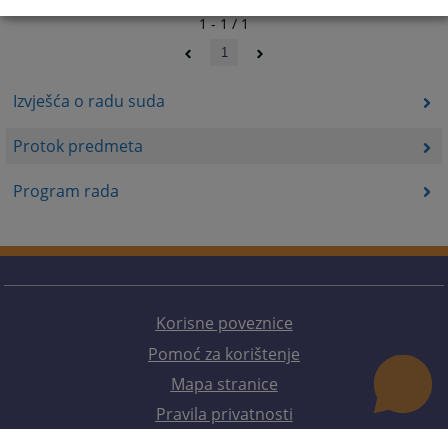
1 - 1 / 1
1
Izvješća o radu suda
Protok predmeta
Program rada
Korisne poveznice
Pomoć za korištenje
Mapa stranice
Pravila privatnosti