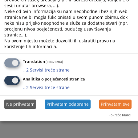
Pisarnica
Obrasci zahtjeva
sesiji unutar browsera, ...).
Povijest
Izvješća o radu suda
Elektronska zemljišna knjiga
Stručni suradnici
Neke od ovih informacija su nam neophodne i bez njih web
Sudska policija
Prijem pošte
stranica ne bi mogla fukcionisati u svom punom obimu, dok
Osnutak suda
Program rada
Zemljišne knjige
Službenici i namještenici
neke nisu prijeko neophodne a služe za dodatne stvari (npr.
Akti suda
Razgledanje spisa
procjenu nivoa posjećenosti, budućeg usavršavanja
stranice...).
Žalbe na sudske odluke
Na ovom mjestu možete dozvoliti ili uskratiti pravo na
korištenje tih informacija.
Medijacija
Translation
(obavezna)
↓
2
Servisi treće strane
Analitika o posjećenosti stranica
↓
2
Servisi treće strane
Ne prihvatam
Prihvatam odabrane
Prihvatam sve
Pokreće Klaro!