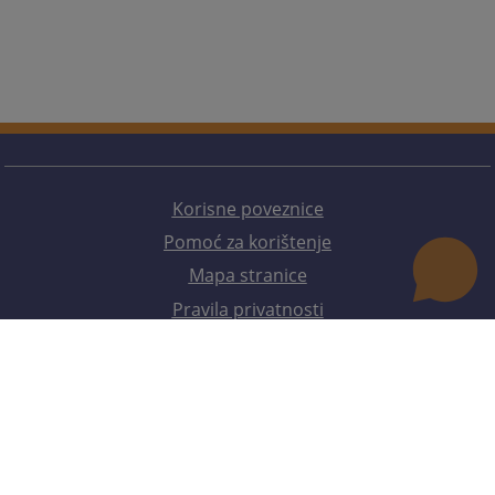
Korisne poveznice
Pomoć za korištenje
Mapa stranice
Pravila privatnosti
Redizajn web stranice je finansirala Evropska unija. Za njen sadržaj isključivo je odgovorno
Visoko sudsko i tužilačko vijeće BiH i ona ne odražava nužno stavove Evropske unije.