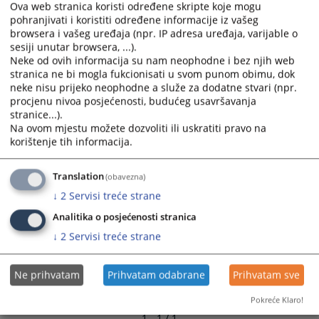
e-mail: arnela.music@pravosudje.ba
Ova web stranica koristi određene skripte koje mogu
pohranjivati i koristiti određene informacije iz vašeg
Kontakt telefon: 036/ 501-100 i 501-101; lokal 105
browsera i vašeg uređaja (npr. IP adresa uređaja, varijable o
sesiji unutar browsera, ...).
3409
PREGLEDA
Neke od ovih informacija su nam neophodne i bez njih web
stranica ne bi mogla fukcionisati u svom punom obimu, dok
neke nisu prijeko neophodne a služe za dodatne stvari (npr.
procjenu nivoa posjećenosti, budućeg usavršavanja
stranice...).
Na ovom mjestu možete dozvoliti ili uskratiti pravo na
korištenje tih informacija.
Translation
(obavezna)
↓
2
Servisi treće strane
Analitika o posjećenosti stranica
↓
2
Servisi treće strane
Ne prihvatam
Prihvatam odabrane
Prihvatam sve
Pokreće Klaro!
1 - 1 / 1