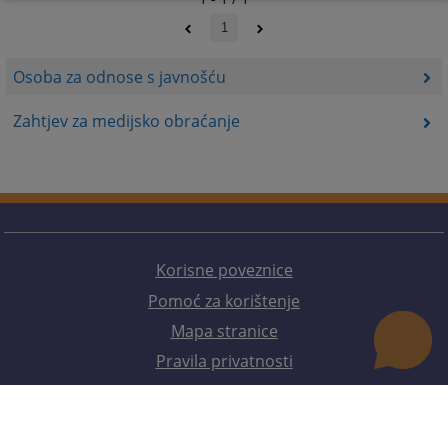
1
Osoba za odnose s javnošću
Zahtjev za medijsko obraćanje
Korisne poveznice
Pomoć za korištenje
Mapa stranice
Pravila privatnosti