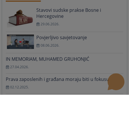
Stavovi sudske prakse Bosne i
Hercegovine
29.06.2026.
Povjerljivo savjetovanje
08.06.2026.
IN MEMORIAM, MUHAMED GRUHONJIĆ
27.04.2026.
Prava zaposlenih i građana moraju biti u fokusu
02.12.2025.
Održan sastanak Panela za ujednačavanje sudske
prakse iz građanske oblasti
08.10.2025.
Korištenje vještačke inteligencije u harmonizaciji