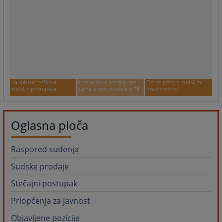
Kalkulator troškova
Interaktivna zemljopisna
Online pristup sudskim
sudskih postupaka
karta o radu sudova u BiH
predmetima
Oglasna ploča
Raspored suđenja
Sudske prodaje
Stečajni postupak
Priopćenja za javnost
Objavljene pozicije