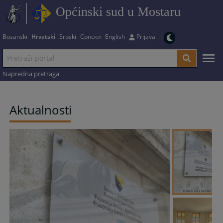
Općinski sud u Mostaru
Bosanski
Hrvatski
Srpski
Српски
English
Prijava
Napredna pretraga
Aktualnosti