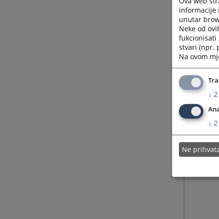
Ova web stra
informacije 
unutar brows
Neke od ovi
fukcionisat
stvari (npr.
Na ovom mjes
Tra
↓
2
Ana
↓
2
Ne prihva