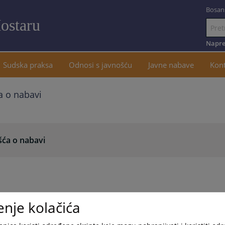
Bosan
ostaru
Idi
na
Napre
sadržaj
Sudska praksa
Odnosi s javnošću
Javne nabave
Kon
a o nabavi
šća o nabavi
enje kolačića