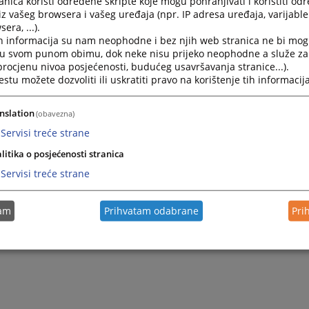
nica koristi određene skripte koje mogu pohranjivati i koristiti od
iz vašeg browsera i vašeg uređaja (npr. IP adresa uređaja, varijable 
era, ...).
h informacija su nam neophodne i bez njih web stranica ne bi mog
i u svom punom obimu, dok neke nisu prijeko neophodne a služe z
 procjenu nivoa posjećenosti, budućeg usavršavanja stranice...).
tu možete dozvoliti ili uskratiti pravo na korištenje tih informacija
nslation
(obavezna)
Servisi treće strane
litika o posjećenosti stranica
Trenutno nema v
Servisi treće strane
tam
Prihvatam odabrane
Pri