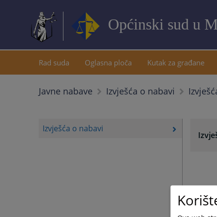
Općinski sud u M
Rad suda
Oglasna ploča
Kutak za građane
Izvješć
Javne nabave
Izvješća o nabavi
Izvješća o nabavi
Izvje
Korišt