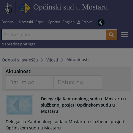
Općinski sud u Mostaru
Bosanski
Hrvatski
Srpski
Српски
English
Prijava
Napredna pretraga
Aktualnosti
Odnosi s javnošću
Vijesti
Aktualnosti
Navigate
Navigate
forward
forward
Delegacija Kantonalnog suda u Mostaru u
službenoj posjeti Općinskom sudu u
to
to
Mostaru
interact
interact
with
with
Delegacija Kantonalnog suda u Mostaru u službenoj posjeti
the
the
Općinskom sudu u Mostaru
calendar
calendar