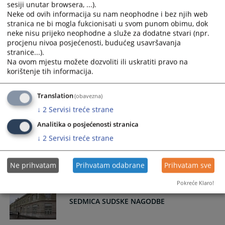
Univerziteta "Džemal Bijedić" u Mostaru
sesiji unutar browsera, ...).
na Svečanoj akademiji povodom
Neke od ovih informacija su nam neophodne i bez njih web
obilježavanja 50.godišnjice postojanja
stranica ne bi mogla fukcionisati u svom punom obimu, dok
Fakulteta
neke nisu prijeko neophodne a služe za dodatne stvari (npr.
procjenu nivoa posjećenosti, budućeg usavršavanja
Predsjednik suda prisustvovao svečanoj akademiji povodom
stranice...).
50.godišnjice postojanja Pravnog fakulteta Univerziteta
Na ovom mjestu možete dozvoliti ili uskratiti pravo na
"Džemal Bijedić" u Mostaru.
korištenje tih informacija.
29.04.2026.
Translation
(obavezna)
↓
2
Servisi treće strane
Posjeta delegacije VSTV-a BiH
Analitika o posjećenosti stranica
↓
2
Servisi treće strane
Posjeta delegacije VSTV-a BiH
22.04.2026.
Ne prihvatam
Prihvatam odabrane
Prihvatam sve
Pokreće Klaro!
SEDMICA SUDSKE NAGODBE