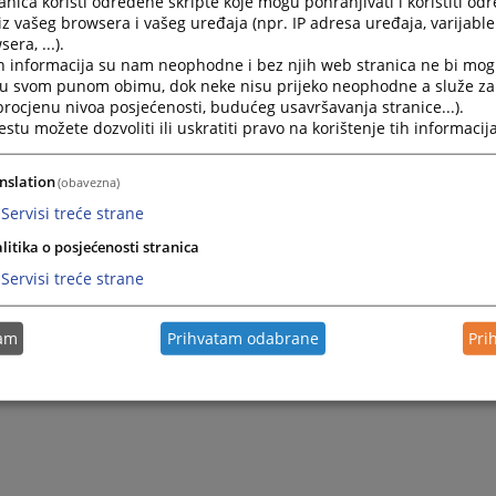
nica koristi određene skripte koje mogu pohranjivati i koristiti od
iz vašeg browsera i vašeg uređaja (npr. IP adresa uređaja, varijable 
era, ...).
h informacija su nam neophodne i bez njih web stranica ne bi mog
i u svom punom obimu, dok neke nisu prijeko neophodne a služe z
 procjenu nivoa posjećenosti, budućeg usavršavanja stranice...).
tu možete dozvoliti ili uskratiti pravo na korištenje tih informacija
nslation
(obavezna)
Servisi treće strane
litika o posjećenosti stranica
Trenutno nema v
Servisi treće strane
tam
Prihvatam odabrane
Pri