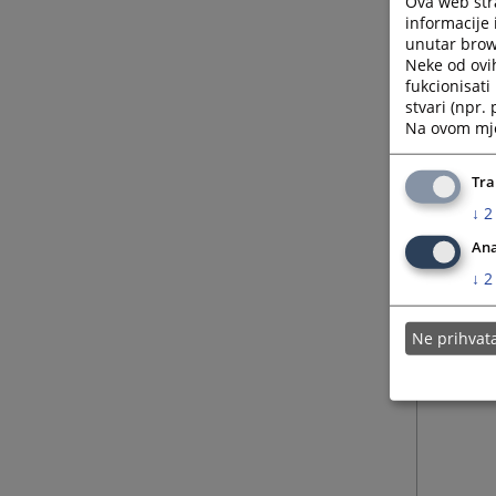
Ova web stra
informacije 
unutar brows
Neke od ovi
fukcionisat
stvari (npr.
Na ovom mjes
Tra
↓
2
Ana
↓
2
Ne prihva