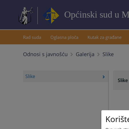
Općinski sud u M
Rad suda
Oglasna ploča
Kutak za građane
Slike
Odnosi s javnošću
Galerija
Slike
Slike
Korišt