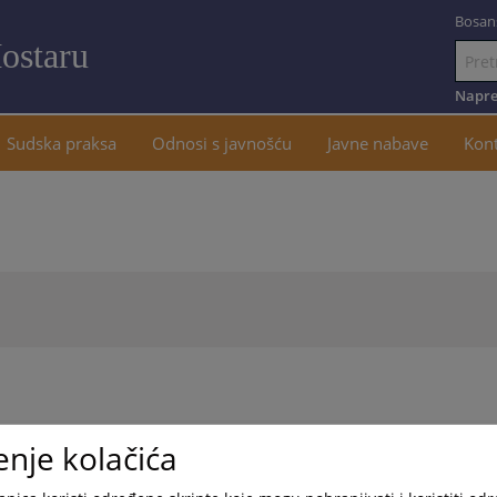
Bosan
ostaru
Idi
na
Napre
sadržaj
Sudska praksa
Odnosi s javnošću
Javne nabave
Kon
enje kolačića