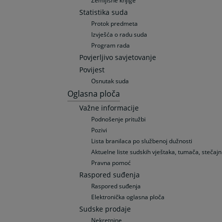
Zemljišne knjige
Statistika suda
Protok predmeta
Izvješća o radu suda
Program rada
Povjerljivo savjetovanje
Povijest
Osnutak suda
Oglasna ploča
Važne informacije
Podnošenje pritužbi
Pozivi
Lista branilaca po službenoj dužnosti
Aktuelne liste sudskih vještaka, tumača, stečajni
Pravna pomoć
Raspored suđenja
Raspored suđenja
Elektronička oglasna ploča
Sudske prodaje
Nekretnine