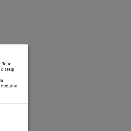
ređene
o sesiji
la
a dodatne
.