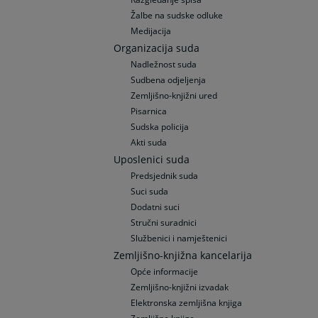
Žalbe na sudske odluke
Medijacija
Organizacija suda
Nadležnost suda
Sudbena odjeljenja
Zemljišno-knjižni ured
Pisarnica
Sudska policija
Akti suda
Uposlenici suda
Predsjednik suda
Suci suda
Dodatni suci
Stručni suradnici
Službenici i namještenici
Zemljišno-knjižna kancelarija
Opće informacije
Zemljišno-knjižni izvadak
Elektronska zemljišna knjiga