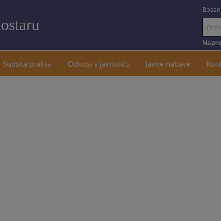
Bosan
ostaru
Idi
na
Napre
sadržaj
Sudska praksa
Odnosi s javnošću
Javne nabave
Kon