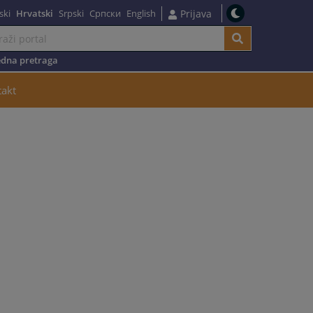
ski
Hrvatski
Srpski
Српски
English
Prijava
dna pretraga
takt