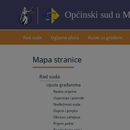
Općinski sud u M
Rad suda
Oglasna ploča
Kutak za građane
Mapa stranice
Rad suda
Upute građanima
Radno vrijeme
Uvjerenja i potvrde
Nadležnost suda
Ovjere i prepisi
Obrasci zahtjeva
Prijem pošte
Razgledanje spisa