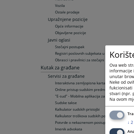
Vozila
Ostale prodaje
Upražnjene pozicije
Opće informacije
Objavljene pozicije
Javni oglasi
Stečajni postupak
Korišt
Registri poslovnih subjekata u BiH
Obrasci i pravilnici za stečajni postupak
Ova web stra
Kutak za građane
informacije 
Servisi za građane
unutar brows
Neke od ovi
Interaktivna zemljopisna karta o radu sudova u
fukcionisat
Online pristup sudskim predmetima
stvari (npr.
"E-sud" - Mobilna aplikacija za pristup sudski
Na ovom mjes
Sudske takse
Kalkulator sudskih pristojbi
Tra
Kalkulator troškova sudskih postupaka
↓
2
Potvrde o nekaznenom postupku
Imenik advokata
Ana