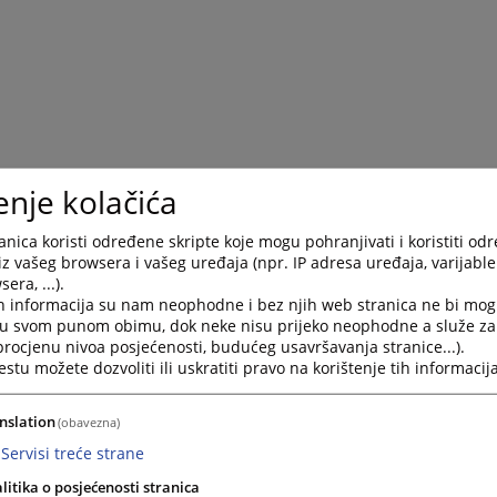
enje kolačića
nica koristi određene skripte koje mogu pohranjivati i koristiti od
iz vašeg browsera i vašeg uređaja (npr. IP adresa uređaja, varijable 
era, ...).
h informacija su nam neophodne i bez njih web stranica ne bi mog
 BiH
i u svom punom obimu, dok neke nisu prijeko neophodne a služe z
 procjenu nivoa posjećenosti, budućeg usavršavanja stranice...).
m predmetima
tu možete dozvoliti ili uskratiti pravo na korištenje tih informacija
nslation
(obavezna)
Servisi treće strane
litika o posjećenosti stranica