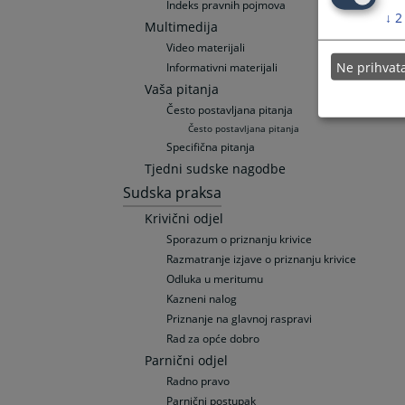
Indeks pravnih pojmova
↓
2
Multimedija
Video materijali
Ne prihva
Informativni materijali
Vaša pitanja
Često postavljana pitanja
Često postavljana pitanja
Specifična pitanja
Tjedni sudske nagodbe
Sudska praksa
Krivični odjel
Sporazum o priznanju krivice
Razmatranje izjave o priznanju krivice
Odluka u meritumu
Kazneni nalog
Priznanje na glavnoj raspravi
Rad za opće dobro
Parnični odjel
Radno pravo
Parnični postupak