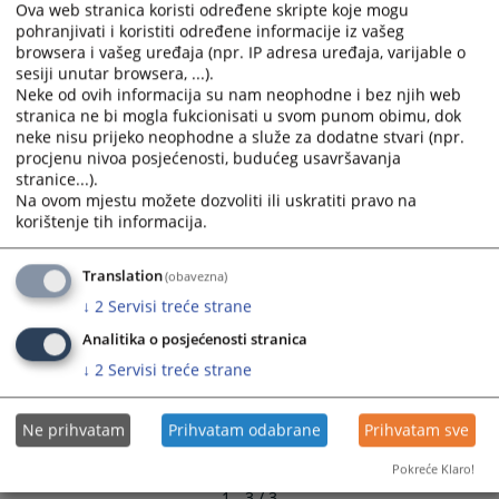
Ova web stranica koristi određene skripte koje mogu
and
and
pohranjivati i koristiti određene informacije iz vašeg
select
select
browsera i vašeg uređaja (npr. IP adresa uređaja, varijable o
a
a
sesiji unutar browsera, ...).
date.
date.
Neke od ovih informacija su nam neophodne i bez njih web
Press
Press
stranica ne bi mogla fukcionisati u svom punom obimu, dok
neke nisu prijeko neophodne a služe za dodatne stvari (npr.
the
the
procjenu nivoa posjećenosti, budućeg usavršavanja
question
question
stranice...).
mark
mark
Na ovom mjestu možete dozvoliti ili uskratiti pravo na
key
key
korištenje tih informacija.
to
to
get
get
Translation
(obavezna)
the
the
↓
2
Servisi treće strane
keyboard
keyboard
shortcuts
shortcuts
Analitika o posjećenosti stranica
for
for
↓
2
Servisi treće strane
changing
changing
dates.
dates.
Ne prihvatam
Prihvatam odabrane
Prihvatam sve
Pokreće Klaro!
1 - 3 / 3