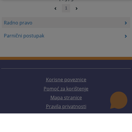
1
Radno pravo
Parnični postupak
Korisne poveznice
Pomoć za korištenje
Mapa stranice
Pravila privatnosti