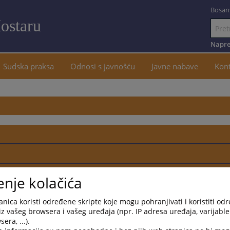
Bosan
ostaru
Idi
na
Napre
sadržaj
Sudska praksa
Odnosi s javnošću
Javne nabave
Kon
enje kolačića
nica koristi određene skripte koje mogu pohranjivati i koristiti od
iz vašeg browsera i vašeg uređaja (npr. IP adresa uređaja, varijable 
h upravnika i procjenitelja
era, ...).