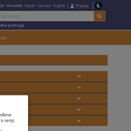
ski
Hrvatski
Srpski
Српски
English
Prijava
dna pretraga
takt
ređene
o sesiji