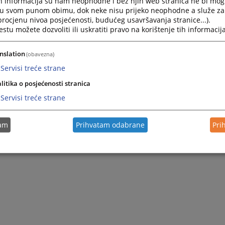
h informacija su nam neophodne i bez njih web stranica ne bi mog
i u svom punom obimu, dok neke nisu prijeko neophodne a služe z
 procjenu nivoa posjećenosti, budućeg usavršavanja stranice...).
tu možete dozvoliti ili uskratiti pravo na korištenje tih informacija
nslation
(obavezna)
Servisi treće strane
litika o posjećenosti stranica
Servisi treće strane
tam
Prihvatam odabrane
Pri