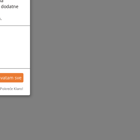
la
a dodatne
.
hvatam sve
Pokreće Klaro!