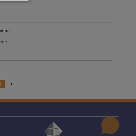
ovine
vine
3