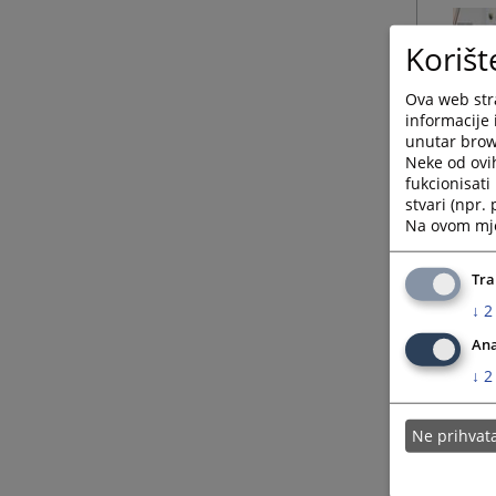
Korišt
Ova web stra
informacije 
unutar brows
Neke od ovi
fukcionisat
stvari (npr.
Na ovom mjes
Tra
↓
2
Ana
↓
2
Ne prihva