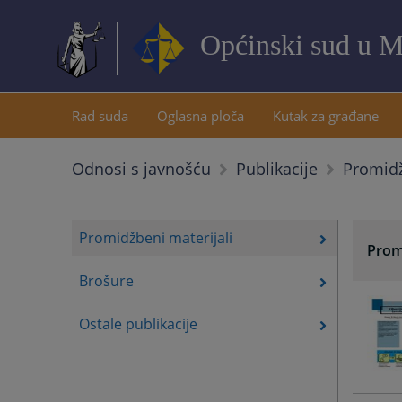
Općinski sud u M
Rad suda
Oglasna ploča
Kutak za građane
Promidž
Odnosi s javnošću
Publikacije
Promidžbeni materijali
Prom
Brošure
Ostale publikacije