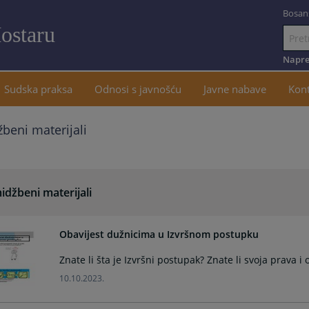
Bosan
ostaru
Idi
na
Napre
sadržaj
Sudska praksa
Odnosi s javnošću
Javne nabave
Kon
beni materijali
idžbeni materijali
Obavijest dužnicima u Izvršnom postupku
Znate li šta je Izvršni postupak? Znate li svoja prava
10.10.2023.