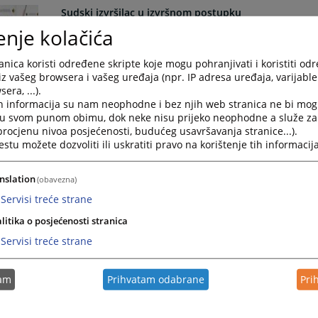
Sudski izvršilac u izvršnom postupku
enje kolačića
Prema Zakonu o izvršnom postupku (FBiH, RS-a i Brčko D
sudije neposredno preduzimaju pojedine radnje u izv
nica koristi određene skripte koje mogu pohranjivati i koristiti od
svim osnovama), popis pokretnih stvari, iseljenje iz s
iz vašeg browsera i vašeg uređaja (npr. IP adresa uređaja, varijable 
ili poslovnog prostora, provođenje privremenih mjera 
era, ...).
21.07.2023.
h informacija su nam neophodne i bez njih web stranica ne bi mog
i u svom punom obimu, dok neke nisu prijeko neophodne a služe z
 procjenu nivoa posjećenosti, budućeg usavršavanja stranice...).
Smjernice za zaključenje sudske nagodbe - za strank
tu možete dozvoliti ili uskratiti pravo na korištenje tih informacija
Smjernice za zaključenje sudske nagodbe - za stranke
nslation
(obavezna)
Servisi treće strane
litika o posjećenosti stranica
Kako kupovati putem javnih sudskih prodaja?
Servisi treće strane
Kako kupovati putem javnih sudskih prodaja?
tam
Prihvatam odabrane
Pri
Priručnik za sudske izvršioce s obrascima