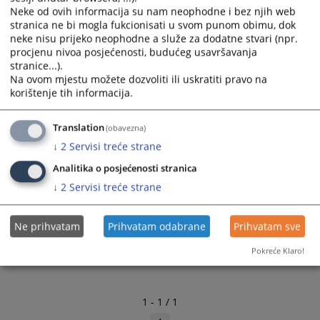
nakon toga preuzeti pošiljku zajedno sa zapisnikom
Neke od ovih informacija su nam neophodne i bez njih web
o komisijskom nalazu.
stranica ne bi mogla fukcionisati u svom punom obimu, dok
neke nisu prijeko neophodne a služe za dodatne stvari (npr.
procjenu nivoa posjećenosti, budućeg usavršavanja
3399
PREGLEDA
stranice...).
Na ovom mjestu možete dozvoliti ili uskratiti pravo na
korištenje tih informacija.
Translation
(obavezna)
↓
2
Servisi treće strane
Analitika o posjećenosti stranica
↓
2
Servisi treće strane
Ne prihvatam
Prihvatam odabrane
Prihvatam sve
Pokreće Klaro!
1 - 1 / 1