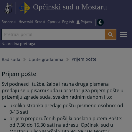
Općinski sud u Mostaru
Bosanski
Hrvatski
Srpski
Српски
English
Prijava
Napredna pretraga
Prijem pošte
Rad suda
Upute građanima
Prijem pošte
Svi podnesci, tužbe, žalbe i razna druga pismena
predaju se u pisarni suda u prostoriji za prijem pošte u
prizemlju zgrade suda, svakim radnim danom i to:
ukoliko stranka predaje poštu-pismeno osobno: od
9-13 sati
prijem preporučenih pošiljki poslatih putem Pošte:
od 7,30 do 15,30 sati na adresu: Općinski sud u
Mostaru, ulica Maršala Tita 94, 88 104 Mostar.