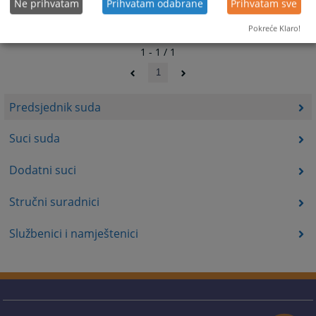
Ne prihvatam
Prihvatam odabrane
Prihvatam sve
Pokreće Klaro!
1 - 1 / 1
1
Predsjednik suda
Suci suda
Dodatni suci
Stručni suradnici
Službenici i namještenici