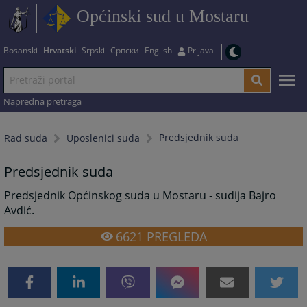
Općinski sud u Mostaru
Bosanski
Hrvatski
Srpski
Српски
English
Prijava
Napredna pretraga
Predsjednik suda
Rad suda
Uposlenici suda
Predsjednik suda
Predsjednik Općinskog suda u Mostaru - sudija Bajro
Avdić.
6621
PREGLEDA