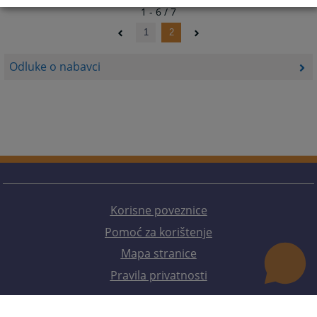
1 - 6 / 7
1
2
Odluke o nabavci
Korisne poveznice
Pomoć za korištenje
Mapa stranice
Pravila privatnosti