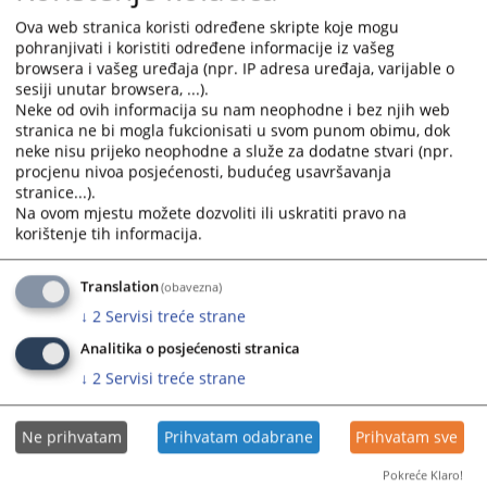
Odluka o izboru najpovoljnijeg ponuđača - nabavka
and
and
Ova web stranica koristi određene skripte koje mogu
putničkog automobila
select
select
pohranjivati i koristiti određene informacije iz vašeg
20.10.2022.
a
a
browsera i vašeg uređaja (npr. IP adresa uređaja, varijable o
date.
date.
sesiji unutar browsera, ...).
Odluka o pokretanju nabavke zamjenskih baterija TriPower
Neke od ovih informacija su nam neophodne i bez njih web
Press
Press
stranica ne bi mogla fukcionisati u svom punom obimu, dok
X33HE 100kVA za UPS sistem sa ugradnjom
the
the
neke nisu prijeko neophodne a služe za dodatne stvari (npr.
29.09.2022.
question
question
procjenu nivoa posjećenosti, budućeg usavršavanja
mark
mark
stranice...).
Odluka o pokretanju nabavke putničkog motornog vozila
key
key
Na ovom mjestu možete dozvoliti ili uskratiti pravo na
28.09.2022.
to
to
korištenje tih informacija.
get
get
Odluka o pokretanju nabavke putničkog vozila
the
the
Translation
(obavezna)
23.09.2021.
keyboard
keyboard
↓
2
Servisi treće strane
shortcuts
shortcuts
Analitika o posjećenosti stranica
for
for
changing
changing
↓
2
Servisi treće strane
dates.
dates.
Ne prihvatam
Prihvatam odabrane
Prihvatam sve
Pokreće Klaro!