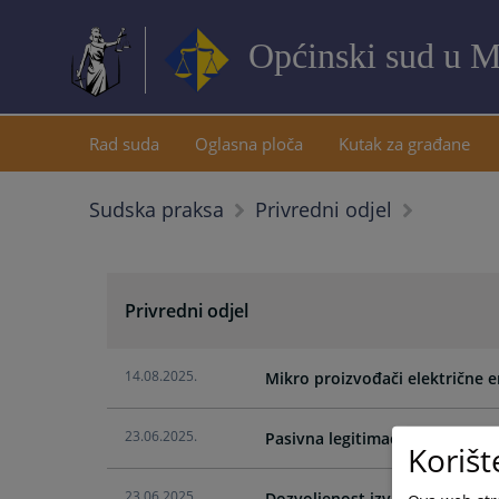
Općinski sud u M
Rad suda
Oglasna ploča
Kutak za građane
Sudska praksa
Privredni odjel
Privredni odjel
14.08.2025.
Mikro proizvođači električne e
23.06.2025.
Pasivna legitimacija kod reivi
Korišt
23.06.2025.
Dozvoljenost izvanredne revizi