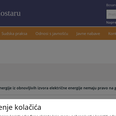
Bosan
ostaru
Idi
na
Napre
sadržaj
Sudska praksa
Odnosi s javnošću
Javne nabave
Kon
nergije iz obnovljivih izvora električne energije nemaju pravo na 
ndikacijskom zahtjeva u slučaju posrednog posjeda
enje kolačića
je