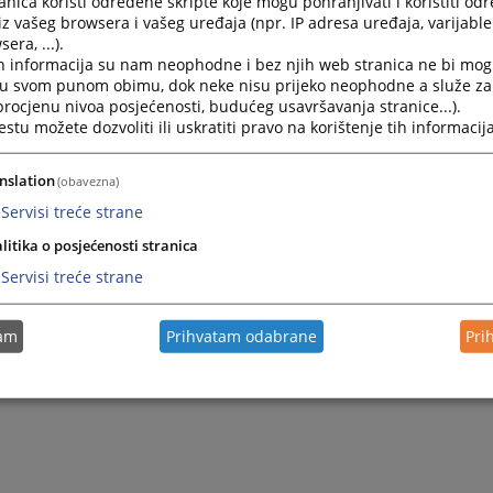
nica koristi određene skripte koje mogu pohranjivati i koristiti od
iz vašeg browsera i vašeg uređaja (npr. IP adresa uređaja, varijable 
era, ...).
dredbi ugovora u privredi
h informacija su nam neophodne i bez njih web stranica ne bi mog
i u svom punom obimu, dok neke nisu prijeko neophodne a služe z
 procjenu nivoa posjećenosti, budućeg usavršavanja stranice...).
granice tužbenog zahtjeva o kojem sud odlučuje u parničnom pos
tu možete dozvoliti ili uskratiti pravo na korištenje tih informacija
nslation
(obavezna)
Servisi treće strane
litika o posjećenosti stranica
Servisi treće strane
tam
Prihvatam odabrane
Pri