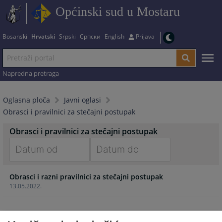
Općinski sud u Mostaru
Bosanski
Hrvatski
Srpski
Српски
English
Prijava
Napredna pretraga
Oglasna ploča
Javni oglasi
Obrasci i pravilnici za stečajni postupak
Obrasci i pravilnici za stečajni postupak
Navigate
Navigate
Obrasci i razni pravilnici za stečajni postupak
forward
forward
13.05.2022.
to
to
interact
interact
with
with
the
the