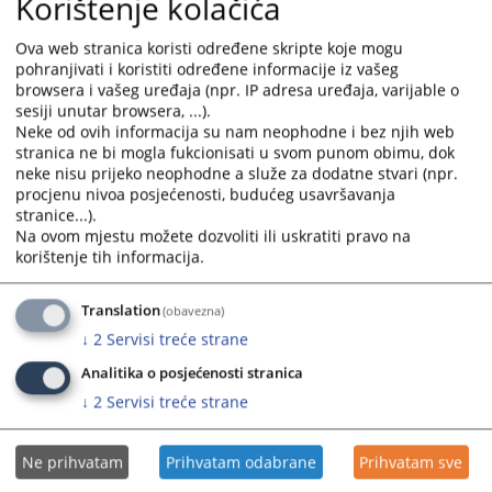
Korištenje kolačića
calendar
calendar
and
and
Ova web stranica koristi određene skripte koje mogu
pohranjivati i koristiti određene informacije iz vašeg
select
select
browsera i vašeg uređaja (npr. IP adresa uređaja, varijable o
a
a
sesiji unutar browsera, ...).
date.
date.
Neke od ovih informacija su nam neophodne i bez njih web
Press
Press
stranica ne bi mogla fukcionisati u svom punom obimu, dok
the
the
neke nisu prijeko neophodne a služe za dodatne stvari (npr.
question
question
procjenu nivoa posjećenosti, budućeg usavršavanja
mark
mark
stranice...).
Na ovom mjestu možete dozvoliti ili uskratiti pravo na
key
key
korištenje tih informacija.
to
to
get
get
the
the
Translation
(obavezna)
keyboard
keyboard
↓
2
Servisi treće strane
shortcuts
shortcuts
Analitika o posjećenosti stranica
for
for
↓
2
Servisi treće strane
changing
changing
dates.
dates.
Ne prihvatam
Prihvatam odabrane
Prihvatam sve