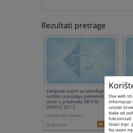
Rezultati pretrage
Korišt
Zaključak kojim se određuje prvo
Zak
Ova web stra
ročište za prodaju pokretnih
roč
stvari u predmetu 58 0 Rs
stv
informacije 
050412 22 I 2
296
unutar brows
Neke od ovi
Općinski sud u Mostaru
Opći
fukcionisat
stvari (npr.
Vozila
23.12.2025
1
Na ovom mjes