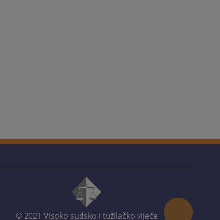
© 2021
Visoko sudsko i tužilačko vijeće