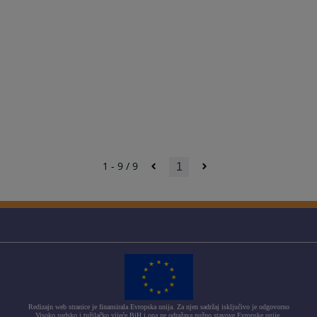
1 - 9 / 9
1
Redizajn web stranice je finansirala Evropska unija. Za njen sadržaj isključivo je odgovorno
Visoko sudsko i tužilačko vijeće BiH i ona ne odražava nužno stavove Evropske unije.