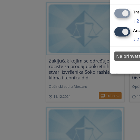
Tra
↓
2
Ana
↓
2
Ne prihva
Zaključak kojim se određuje prvo
Zak
ročište za prodaju pokretnih
roč
stvari izvršenika Soko rashladna
stv
klima i tehnika d.d.
067
Općinski sud u Mostaru
Opći
Tehnika
11.12.2024
1