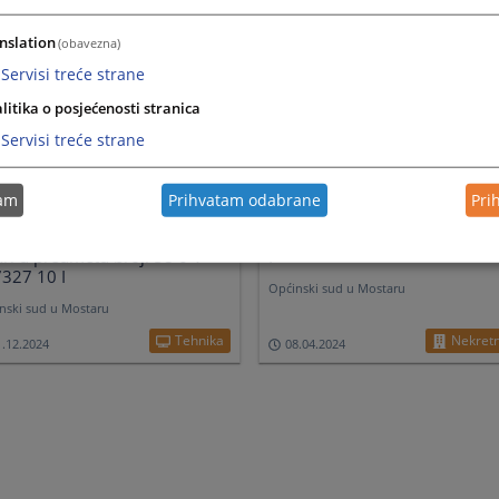
nslation
(obavezna)
Servisi treće strane
litika o posjećenosti stranica
Servisi treće strane
tam
Prihvatam odabrane
Pri
ljučak kojim se određuje prvo
Zaključak o prodaji nekretnin
ište za prodaju pokretnih
predmetu broj: 58 0 V 25465
ari u predmetu broj: 58 0 V
I
327 10 I
Općinski sud u Mostaru
nski sud u Mostaru
Tehnika
Nekret
1.12.2024
08.04.2024