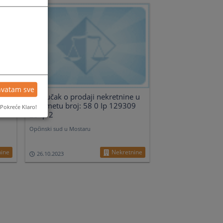
hvatam sve
e u
Zaključak o prodaji nekretnine u
7 22
predmetu broj: 58 0 Ip 129309
Pokreće Klaro!
23 Ip 2
Općinski sud u Mostaru
nine
Nekretnine
26.10.2023