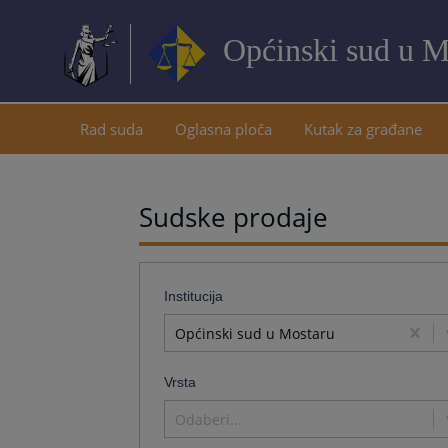
Općinski sud u M
Rad suda
Oglasna ploča
Kutak za građane
Sudske prodaje
Institucija
Općinski sud u Mostaru
Vrsta
Odaberi...