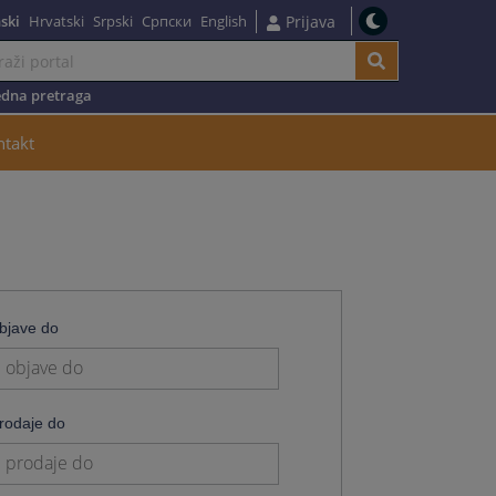
ski
Hrvatski
Srpski
Српски
English
Prijava
dna pretraga
ntakt
bjave do
e
rodaje do
e