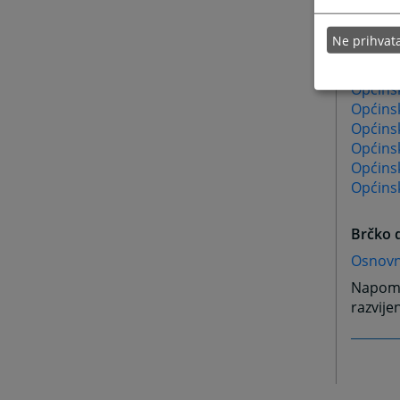
Općinsk
Općinsk
Ne prihva
Općinsk
Općinsk
Općinsk
Općins
Općinsk
Općinsk
Općins
Općinsk
Brčko d
Osnovni
Napome
razvije