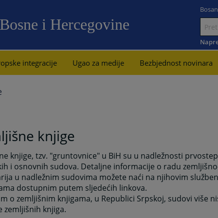
Bosan
 Bosne i Hercegovine
Idi
na
Napre
sadržaj
opske integracije
Ugao za medije
Bezbjednost novinara
e
jišne knjige
ne knjige, tzv. "gruntovnice" u BiH su u nadležnosti prvost
ih i osnovnih sudova. Detaljne informacije o radu zemljišno
arija u nadležnim sudovima možete naći na njihovim službe
cama dostupnim putem sljedećih linkova.
 o zemljišnim knjigama, u Republici Srpskoj, sudovi više ni
 zemljišnih knjiga.