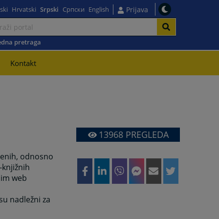
ski
Hrvatski
Srpski
Српски
English
Prijava
dna pretraga
Kontakt
13968
PREGLEDA
epenih, odnosno
-knjižnih
nim web
su nadležni za