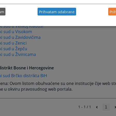
i sud u Širokom Brijegu
i sud u Tešnju
tam
Prihvatam odabrane
Pri
i sud u Travniku
i sud u Tuzli
i sud u Velikoj Kladuši
ki sud u Visokom
i sud u Zavidovićima
i sud u Zenici
ki sud u Žepču
i sud u Živinicama
istrikt Bosne i Hercegovine
 sud Brčko distrikta BiH
na: Ovom listom obuhvaćene su one institucije čije web st
ne u okviru pravosudnog web portala.
1 - 1 / 1
1