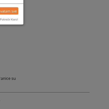
hvatam sve
Pokreće Klaro!
ranice su