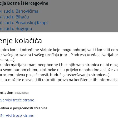
cija Bosne i Hercegovine
ki sud u Banovićima
i sud u Bihaću
ki sud u Bosanskoj Krupi
ki sud u Bugojnu
i sud u Cazinu
enje kolačića
i sud u Čapljini
ki sud u Goraždu
nica koristi određene skripte koje mogu pohranjivati i koristiti od
i sud u Gračanici
iz vašeg browsera i vašeg uređaja (npr. IP adresa uređaja, varijable 
ki sud u Gradačcu
era, ...).
i sud u Kaknju
h informacija su nam neophodne i bez njih web stranica ne bi mog
i sud u Kalesiji
i u svom punom obimu, dok neke nisu prijeko neophodne a služe z
i sud u Kiseljaku
 procjenu nivoa posjećenosti, budućeg usavršavanja stranice...).
tu možete dozvoliti ili uskratiti pravo na korištenje tih informacija
i sud u Konjicu
i sud u Livnu
ki sud u Lukavcu
nslation
(obavezna)
ki sud u Ljubuškom
Servisi treće strane
ki sud u Mostaru
litika o posjećenosti stranica
i sud u Orašju
ki sud u Sanskom Mostu
Servisi treće strane