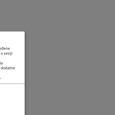
ređene
o sesiji
la
a dodatne
.