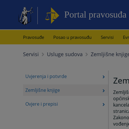
Portal pravosuđa
Pravosuđe
Posao u pravosuđu
Servisi
Evr
Zemljišne knjig
Servisi
Usluge sudova
Uvjerenja i potvrde
Zeml
Zemljišne knjige
Zemljiš
općinsk
Ovjere i prepisi
kancel
strani
Zakonom
vođenje