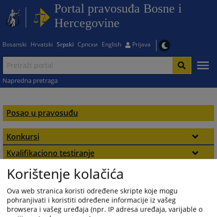
Portal pravosuđa Bosne i
Hercegovine
Bosanski
Hrvatski
Srpski
Српски
English
Prijava
Napredna pretraga
Posao u pravosuđu
Konkursi
Pozicije u sudovima
Kvalifikaciono testiranje
Korištenje kolačića
Obavještenja
Imenovanja
Pozicije u tužilaštvima
Imenovanja nosilaca pravosudnih funkcija
Dokumenti
Pozicije za nosioce pravosudnih funkcija
Ova web stranica koristi određene skripte koje mogu
pohranjivati i koristiti određene informacije iz vašeg
Kontakt
Pozicije u VSTS BiH
browsera i vašeg uređaja (npr. IP adresa uređaja, varijable o