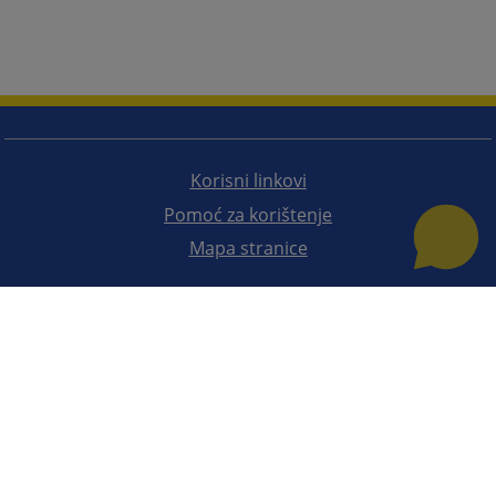
Korisni linkovi
Pomoć za korištenje
Mapa stranice
Redizajn web stranice je finansirala Evropska unija. Za njen sadržaj isključivo je odgovorno
Visoko sudsko i tužilačko vijeće BiH i ona ne odražava nužno stavove Evropske unije.