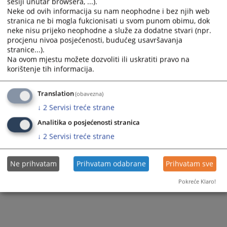
sesiji unutar browsera, ...).
Pregled rang listi
Neke od ovih informacija su nam neophodne i bez njih web
stranica ne bi mogla fukcionisati u svom punom obimu, dok
neke nisu prijeko neophodne a služe za dodatne stvari (npr.
procjenu nivoa posjećenosti, budućeg usavršavanja
stranice...).
Na ovom mjestu možete dozvoliti ili uskratiti pravo na
korištenje tih informacija.
Translation
(obavezna)
↓
2
Servisi treće strane
Analitika o posjećenosti stranica
↓
2
Servisi treće strane
Ne prihvatam
Prihvatam odabrane
Prihvatam sve
Pokreće Klaro!