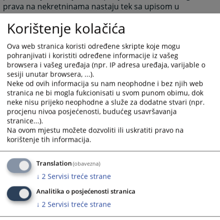
prava na nekretninama nastaju tek sa upisom u
zemljišnu knjigu.
Korištenje kolačića
Uz zahtjev za upis potrebno je priložiti isprave na
temelju kojih se predlaže upis, a koje moraju biti u
Ova web stranica koristi određene skripte koje mogu
izvorniku ili ovjerenom prepisu.To mogu biti: notarski
pohranjivati i koristiti određene informacije iz vašeg
obrađeni ugovori, ovjerene kopija sudske odluke koja
browsera i vašeg uređaja (npr. IP adresa uređaja, varijable o
je osnov za upis, te drugi dokumenti potrebni za upis
sesiji unutar browsera, ...).
Neke od ovih informacija su nam neophodne i bez njih web
određeni zakonom.
stranica ne bi mogla fukcionisati u svom punom obimu, dok
Uz zahtjev za upis potrebno je priložiti sudsku taksu,
neke nisu prijeko neophodne a služe za dodatne stvari (npr.
koja je različita u donosu na pojedine zahtjeve, a
procjenu nivoa posjećenosti, budućeg usavršavanja
regulisana je Zakonom o sudskim taksama USK-a.
stranice...).
Na ovom mjestu možete dozvoliti ili uskratiti pravo na
korištenje tih informacija.
2862
PREGLEDA
Translation
(obavezna)
↓
2
Servisi treće strane
Analitika o posjećenosti stranica
↓
2
Servisi treće strane
Prateći dokumenti