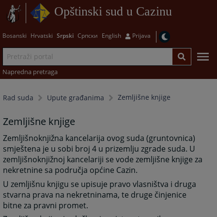
Opštinski sud u Cazinu
Bosanski
Hrvatski
Srpski
Српски
English
Prijava
Napredna pretraga
Zemljišne knjige
Rad suda
Upute građanima
Zemljišne knjige
Zemljišnoknjižna kancelarija ovog suda (gruntovnica)
smještena je u sobi broj 4 u prizemlju zgrade suda. U
zemljišnoknjižnoj kancelariji se vode zemljišne knjige za
nekretnine sa područja općine Cazin.
U zemljišnu knjigu se upisuje pravo vlasništva i druga
stvarna prava na nekretninama, te druge činjenice
bitne za pravni promet.