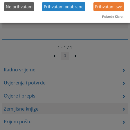
Zahtjev za izdavanje zemljišnoknjižnog izvadka -
Ne prihvatam
Prihvatam odabrane
Prihvatam sve
uvjerenja
Zahtjev za upis u zemljišnu knjigu
Pokreće Klaro!
1 - 1 / 1
1
Radno vrijeme
Uvjerenja i potvrde
Ovjere i prepisi
Zemljišne knjige
Prijem pošte