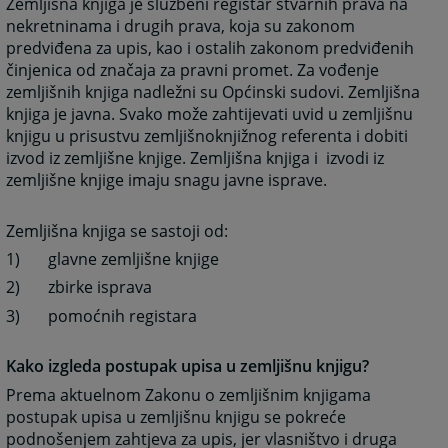
Zemljišna knjiga je službeni registar stvarnih prava na
nekretninama i drugih prava, koja su zakonom
predviđena za upis, kao i ostalih zakonom predviđenih
činjenica od značaja za pravni promet. Za vođenje
zemljišnih knjiga nadležni su Općinski sudovi. Zemljišna
knjiga je javna. Svako može zahtijevati uvid u zemljišnu
knjigu u prisustvu zemljišnoknjižnog referenta i dobiti
izvod iz zemljišne knjige. Zemljišna knjiga i izvodi iz
zemljišne knjige imaju snagu javne isprave.
Zemljišna knjiga se sastoji od:
1) glavne zemljišne knjige
2) zbirke isprava
3) pomoćnih registara
Kako izgleda postupak upisa u zemljišnu knjigu?
Prema aktuelnom Zakonu o zemljišnim knjigama
postupak upisa u zemljišnu knjigu se pokreće
podnošenjem zahtjeva za upis, jer vlasništvo i druga