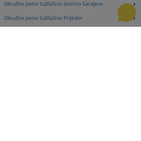
Okružno javno tužilaštvo Istočno Sarajevo
Okružno javno tužilaštvo Prijedor
Okružno javno tužilaštvo Bijeljina
Okružno javno tužilaštvo Doboj
Prateća dokumenta
Korisni linkovi
Pomoć za korištenje
Mapa stranice