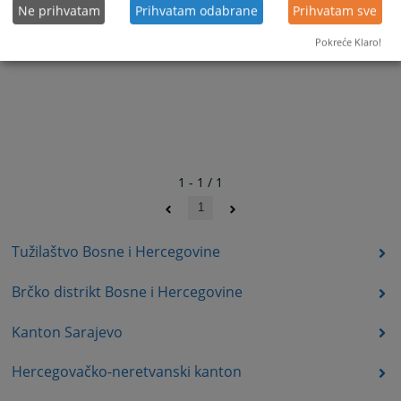
Ne prihvatam
Prihvatam odabrane
Prihvatam sve
Pokreće Klaro!
1 - 1 / 1
1
Tužilaštvo Bosne i Hercegovine
Brčko distrikt Bosne i Hercegovine
Kanton Sarajevo
Hercegovačko-neretvanski kanton