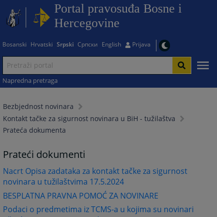
Portal pravosuđa Bosne i
Hercegovine
Bosanski
Hrvatski
Srpski
Српски
English
Prijava
Napredna pretraga
Bezbjednost novinara
Kontakt tačke za sigurnost novinara u BiH - tužilaštva
Prateća dokumenta
Prateći dokumenti
Nacrt Opisa zadataka za kontakt tačke za sigurnost
novinara u tužilaštvima 17.5.2024
BESPLATNA PRAVNA POMOĆ ZA NOVINARE
Podaci o predmetima iz TCMS-a u kojima su novinari