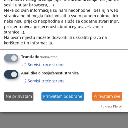
sesiji unutar browsera, ...).
Neke od ovih informacija su nam neophodne i bez njih web
stranica ne bi mogla fukcionisati u svom punom obimu, dok
neke nisu prijeko neophodne a služe za dodatne stvari (npr.
procjenu nivoa posjećenosti, budućeg usavršavanja
stranice...).
Na ovom mjestu možete dozvoliti ili uskratiti pravo na
korištenje tih informacija.
Translation
(obavezna)
↓
2
Servisi treće strane
Analitika o posjećenosti stranica
↓
2
Servisi treće strane
Ne prihvatam
Prihvatam odabrane
Prihvatam sve
Pokreće Klaro!