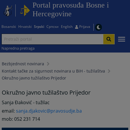
Portal pravosuđa Bosne i
Hercegovine
Bosanski
Hrvatski
Srpski
Српски
English
Prijava
Napredna pretraga
Bezbjednost novinara
Kontakt tačke za sigurnost novinara u BiH - tužilaštva
Okružno javno tužilaštvo Prijedor
Okružno javno tužilaštvo Prijedor
Sanja Đaković - tužilac
email:
sanja.djakovic@pravosudje.ba
mob: 052 231 714