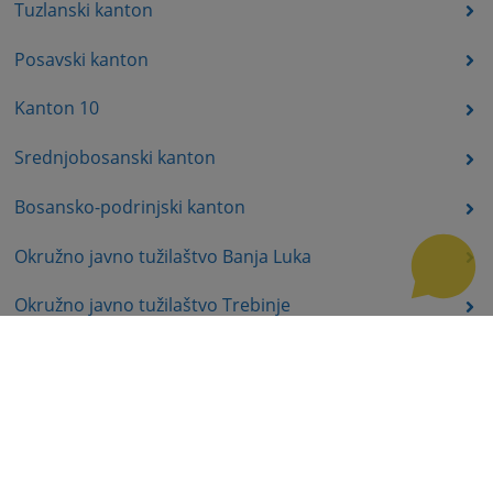
Tuzlanski kanton
Posavski kanton
Kanton 10
Srednjobosanski kanton
Bosansko-podrinjski kanton
Okružno javno tužilaštvo Banja Luka
Okružno javno tužilaštvo Trebinje
Okružno javno tužilaštvo Istočno Sarajevo
Okružno javno tužilaštvo Prijedor
Okružno javno tužilaštvo Bijeljina