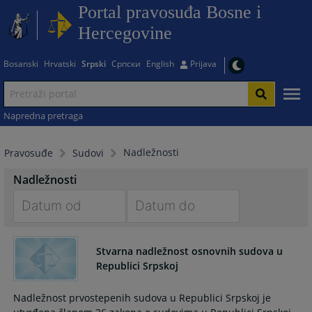
Portal pravosuđa Bosne i
Hercegovine
Bosanski
Hrvatski
Srpski
Српски
English
Prijava
Napredna pretraga
Nadležnosti
Pravosuđe
Sudovi
Nadležnosti
Navigate
Navigate
forward
forward
Stvarna nadležnost osnovnih sudova u
to
to
Republici Srpskoj
interact
interact
with
with
Nadležnost prvostepenih sudova u Republici Srpskoj je
the
the