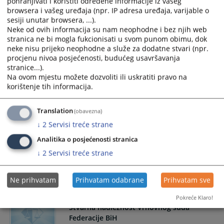
pohranjivati i koristiti određene informacije iz vašeg
članom 28 zakona o sudovima u Republici Srpskoj.
browsera i vašeg uređaja (npr. IP adresa uređaja, varijable o
sesiji unutar browsera, ...).
Neke od ovih informacija su nam neophodne i bez njih web
stranica ne bi mogla fukcionisati u svom punom obimu, dok
Stvarna nadležnost općinskih sudova u
neke nisu prijeko neophodne a služe za dodatne stvari (npr.
Federaciji BiH
procjenu nivoa posjećenosti, budućeg usavršavanja
stranice...).
Nadležnost prvostepenih sudova u Federaciji BiH je
Na ovom mjestu možete dozvoliti ili uskratiti pravo na
utvrđena članom 27 zakona o sudovima u F BiH.
korištenje tih informacija.
Translation
(obavezna)
Stvarna nadležnost kantonalnih sudova u
↓
2
Servisi treće strane
Federaciji BiH
Analitika o posjećenosti stranica
Nadležnost prvostepenih sudova u Federaciji BiH je
↓
2
Servisi treće strane
utvrđena članom 28 zakona o sudovima u Federacije Bosne i
Hercegovine.
Ne prihvatam
Prihvatam odabrane
Prihvatam sve
Pokreće Klaro!
Stvarna nadležnost Vrhovnog suda
Federacije BiH