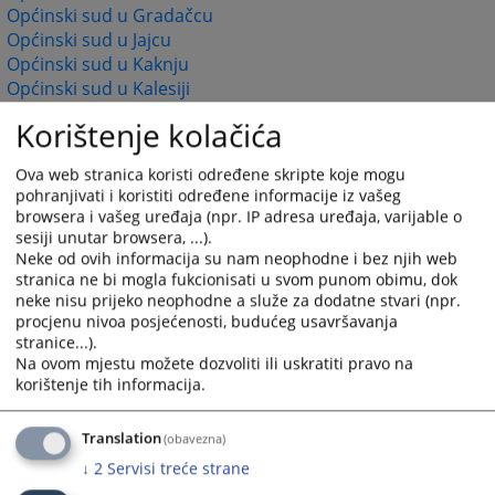
Općinski sud u Gradačcu
Općinski sud u Jajcu
Općinski sud u Kaknju
Općinski sud u Kalesiji
Općinski sud u Kiseljaku
Korištenje kolačića
Općinski sud u Konjicu
Općinski sud u Livnu
Ova web stranica koristi određene skripte koje mogu
Općinski sud u Lukavcu
pohranjivati i koristiti određene informacije iz vašeg
Općinski sud u Ljubuškom
browsera i vašeg uređaja (npr. IP adresa uređaja, varijable o
Općinski sud u Mostaru
sesiji unutar browsera, ...).
Općinski sud u Orašju
Neke od ovih informacija su nam neophodne i bez njih web
stranica ne bi mogla fukcionisati u svom punom obimu, dok
Općinski sud u Sanskom Mostu
neke nisu prijeko neophodne a služe za dodatne stvari (npr.
Općinski sud u Širokom Brijegu
procjenu nivoa posjećenosti, budućeg usavršavanja
Općinski sud u Tešnju
stranice...).
Općinski sud u Travniku
Na ovom mjestu možete dozvoliti ili uskratiti pravo na
Općinski sud u Tuzli
korištenje tih informacija.
Općinski sud u Velikoj Kladuši
Općinski sud u Visokom
Translation
(obavezna)
Općinski sud u Zavidovićima
↓
2
Servisi treće strane
Općinski sud u Zenici