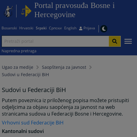
Portal pravosuđa Bosne i
Hercegovine
Bosanski
Hrvatski
Srpski
Српски
English
Prijava
Napredna pretraga
Ugao za medije
Saopštenja za javnost
Sudovi u Federaciji BiH
Sudovi u Federaciji BiH
Putem poveznica iz priloženog popisa možete pristupiti
odjeljcima za objavu saopćenja za javnost na web
stranicama sudova u Federaciji Bosne i Hercegovine.
Vrhovni sud Federacije BiH
Kantonalni sudovi