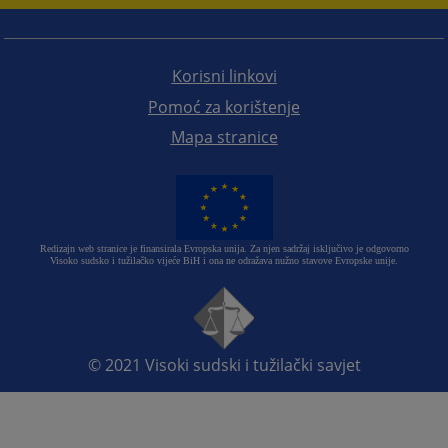
Korisni linkovi
Pomoć za korištenje
Mapa stranice
Redizajn web stranice je finansirala Evropska unija. Za njen sadržaj isključivo je odgovorno
Visoko sudsko i tužilačko vijeće BiH i ona ne odražava nužno stavove Evropske unije.
© 2021
Visoki sudski i tužilački savjet