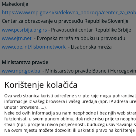
Makedonije
https://www.mp.gov.si/si/delovna_podrocja/center_za_izo
Centar za obrazovanje u pravosuđu Republike Slovenije
www.pcsrbija.org.rs
- Pravosudni centar Republike Srbije
www.ejtn.net
- Evropska mreža za obuku u pravosuđu
www.coe.int/lisbon-network
- Lisabonska mreža
Ministarstva pravde
www.mpr.gov.ba
- Ministarstvo pravde Bosne i Hercegovi
www.gov.me
- Ministarstvo pravde Crne Gore
Korištenje kolačića
www.pravosudje.hr/default.asp
- Ministarstvo pravosuđa 
Ova web stranica koristi određene skripte koje mogu pohranjivati
www.pravda.gov.mk
- Ministarstvo pravde Republike Make
informacije iz vašeg browsera i vašeg uređaja (npr. IP adresa uređ
www.mp.gov.si
- Ministarstvo za pravosuđe Republike Slov
unutar browsera, ...).
Neke od ovih informacija su nam neophodne i bez njih web stra
www.mpravde.sr.gov.yu
- Ministarstvo pravde Republike S
fukcionisati u svom punom obimu, dok neke nisu prijeko neopho
stvari (npr. procjenu nivoa posjećenosti, budućeg usavršavanja st
Sudska i tužilačka vijeća
Na ovom mjestu možete dozvoliti ili uskratiti pravo na korištenje 