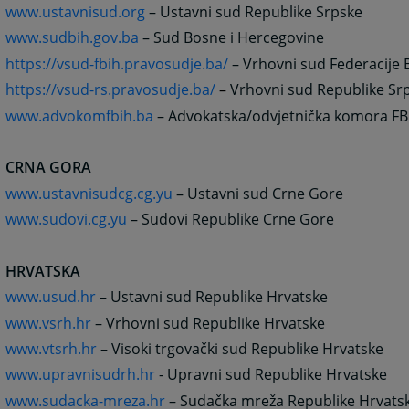
www.ustavnisud.org
– Ustavni sud Republike Srpske
www.sudbih.gov.ba
– Sud Bosne i Hercegovine
https://vsud-fbih.pravosudje.ba/
– Vrhovni sud Federacije 
https://vsud-rs.pravosudje.ba/
–
Vrhovni sud Republike Sr
www.advokomfbih.ba
– Advokatska/odvjetnička komora FB
CRNA GORA
www.ustavnisudcg.cg.yu
– Ustavni sud Crne Gore
www.sudovi.cg.yu
– Sudovi Republike Crne Gore
HRVATSKA
www.usud.hr
– Ustavni sud Republike Hrvatske
www.vsrh.hr
– Vrhovni sud Republike Hrvatske
www.vtsrh.hr
– Visoki trgovački sud Republike Hrvatske
www.upravnisudrh.hr
- Upravni sud Republike Hrvatske
www.sudacka-mreza.hr
– Sudačka mreža Republike Hrvats