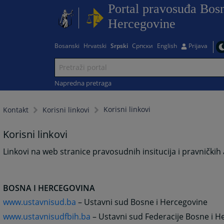
Portal pravosuđa Bosn
Hercegovine
Bosanski
Hrvatski
Srpski
Српски
English
Prijava
Napredna pretraga
Korisni linkovi
Kontakt
Korisni linkovi
Korisni linkovi
Linkovi na web stranice pravosudnih insitucija i pravničkih as
BOSNA I HERCEGOVINA
www.ustavnisud.ba
– Ustavni sud Bosne i Hercegovine
www.ustavnisudfbih.ba
– Ustavni sud Federacije Bosne i H