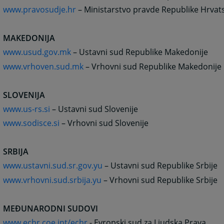
www.pravosudje.hr
– Ministarstvo pravde Republike Hrvat
MAKEDONIJA
www.usud.gov.mk
– Ustavni sud Republike Makedonije
www.vrhoven.sud.mk
– Vrhovni sud Republike Makedonije
SLOVENIJA
www.us-rs.si
– Ustavni sud Slovenije
www.sodisce.si
– Vrhovni sud Slovenije
SRBIJA
www.ustavni.sud.sr.gov.yu
– Ustavni sud Republike Srbije
www.vrhovni.sud.srbija.yu
– Vrhovni sud Republike Srbije
MEĐUNARODNI SUDOVI
www.echr.coe.int/echr
- Evropski sud za Ljudska Prava