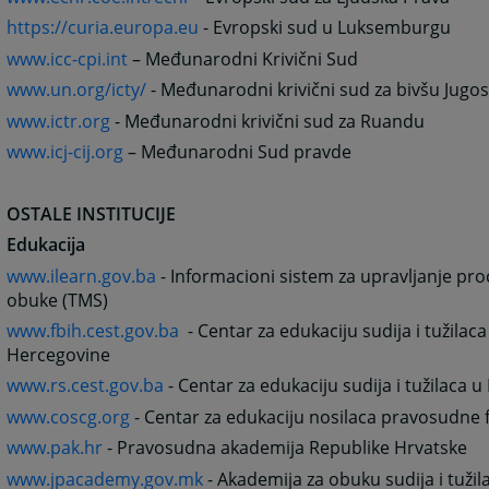
https://curia.europa.eu
- Evropski sud u Luksemburgu
www.icc-cpi.int
– Međunarodni Krivični Sud
www.un.org/icty/
- Međunarodni krivični sud za bivšu Jugos
www.ictr.org
- Međunarodni krivični sud za Ruandu
www.icj-cij.org
– Međunarodni Sud pravde
OSTALE INSTITUCIJE
Edukacija
www.ilearn.gov.ba
- Informacioni sistem za upravljanje pr
obuke (TMS)
www.fbih.cest.gov.ba
- Centar za edukaciju sudija i tužilaca
Hercegovine
www.rs.cest.gov.ba
- Centar za edukaciju sudija i tužilaca u
www.coscg.org
- Centar za edukaciju nosilaca pravosudne 
www.pak.hr
- Pravosudna akademija Republike Hrvatske
www.jpacademy.gov.mk
- Akademija za obuku sudija i tuži