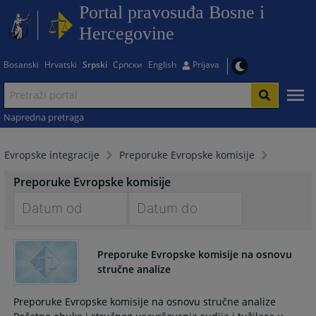
Portal pravosuđa Bosne i
Hercegovine
Bosanski
Hrvatski
Srpski
Српски
English
Prijava
Napredna pretraga
Evropske integracije
Preporuke Evropske komisije
Preporuke Evropske komisije
Navigate
Navigate
forward
forward
Preporuke Evropske komisije na osnovu
to
to
stručne analize
interact
interact
with
with
Preporuke Evropske komisije na osnovu stručne analize
the
the