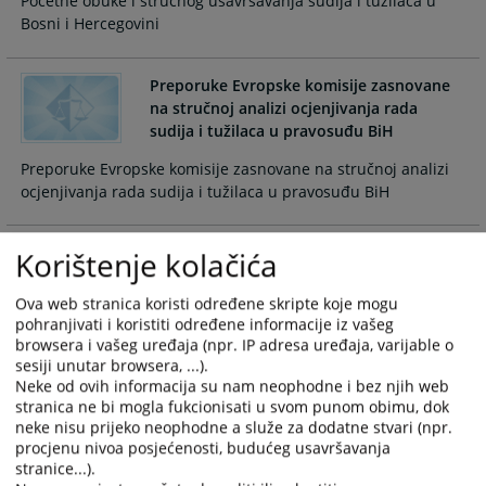
Početne obuke i stručnog usavršavanja sudija i tužilaca u
calendar
calendar
Bosni i Hercegovini
and
and
select
select
a
a
Preporuke Evropske komisije zasnovane
na stručnoj analizi ocjenjivanja rada
date.
date.
sudija i tužilaca u pravosuđu BiH
Press
Press
the
the
Preporuke Evropske komisije zasnovane na stručnoj analizi
question
question
ocjenjivanja rada sudija i tužilaca u pravosuđu BiH
mark
mark
key
key
to
to
Preporuke Evropske komisije zasnovane
Korištenje kolačića
na stručnoj analizi finansijskih izvještaja
get
get
sudija i tužilaca u pravosuđu BiH
the
the
Ova web stranica koristi određene skripte koje mogu
keyboard
keyboard
pohranjivati i koristiti određene informacije iz vašeg
Preporuke Evropske komisije zasnovane na stručnoj analizi
browsera i vašeg uređaja (npr. IP adresa uređaja, varijable o
shortcuts
shortcuts
finansijskih izvještaja sudija i tužilaca u pravosuđu BiH
sesiji unutar browsera, ...).
for
for
Neke od ovih informacija su nam neophodne i bez njih web
changing
changing
stranica ne bi mogla fukcionisati u svom punom obimu, dok
dates.
dates.
Preporuka Evropske komisije zasnovanih
neke nisu prijeko neophodne a služe za dodatne stvari (npr.
na stručnoj analizi postupaka i kriterija za
procjenu nivoa posjećenosti, budućeg usavršavanja
imenovanje sudija i tužilaca u Bosni i
stranice...).