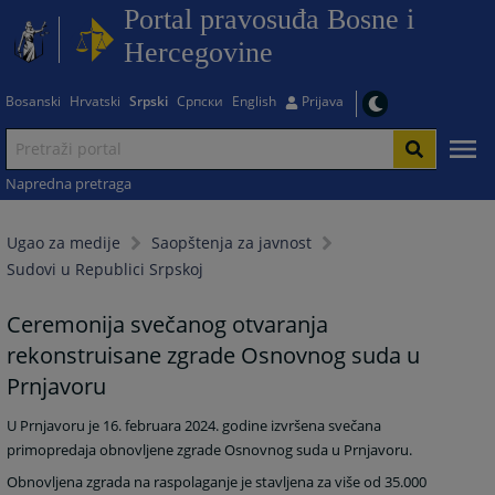
Portal pravosuđa Bosne i
Hercegovine
Bosanski
Hrvatski
Srpski
Српски
English
Prijava
Napredna pretraga
Ugao za medije
Saopštenja za javnost
Sudovi u Republici Srpskoj
Ceremonija svečanog otvaranja
rekonstruisane zgrade Osnovnog suda u
Prnjavoru
U Prnjavoru je 16. februara 2024. godine izvršena svečana
primopredaja obnovljene zgrade Osnovnog suda u Prnjavoru.
Obnovljena zgrada na raspolaganje je stavljena za više od
35.000