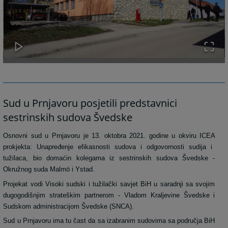
Sud u Prnjavoru posjetili predstavnici
sestrinskih sudova Švedske
Osnovni sud u Prnjavoru je 13. oktobra 2021. godine u okviru
ICEA
prokjekta:
Unapređenje efikasnosti sudova i odgovornosti sudija i
tužilaca,
bio domaćin kolegama iz sestrinskih sudova Švedske -
Okružnog suda
Malmö
i Ystad.
Projekat vodi Visoki sudski i tužilački savjet BiH u saradnji sa svojim
dugogodišnjim strateškim partnerom - Vladom Kraljevine Švedske i
Sudskom administracijom Švedske (SNCA).
Sud u Prnjavoru ima tu čast da sa izabranim sudovima sa područja BiH