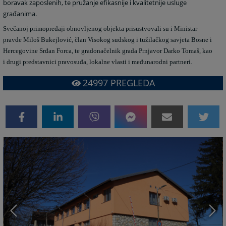
boravak zaposlenih, te pružanje efikasnije i kvalitetnije usluge
građanima.
Svečanoj primopredaji obnovljenog objekta prisustvovali su i Ministar
pravde Miloš Bukejlović, član Visokog sudskog i tužilačkog savjeta Bosne i
Hercegovine Srđan Forca, te gradonačelnik grada Prnjavor Darko Tomaš, kao
i drugi predstavnici pravosuđa, lokalne vlasti i međunarodni partneri.
24997
PREGLEDA