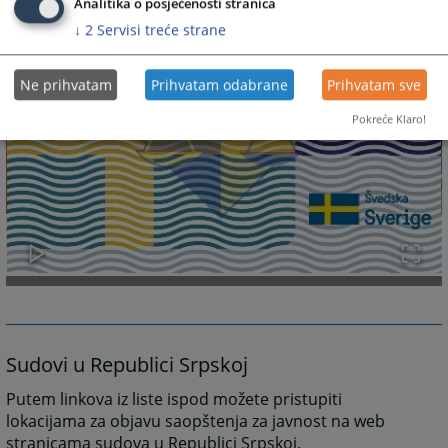
Analitika o posjećenosti stranica
↓
2
Servisi treće strane
Ne prihvatam
Prihvatam odabrane
Prihvatam sve
Pokreće Klaro!
Sudovi u Republici Srpskoj
Putem linkova iz liste ispod možete pristupiti
lokacijama za objavu saopštenja za javnost na web
stranicama sudova u Republici Srpskoj.