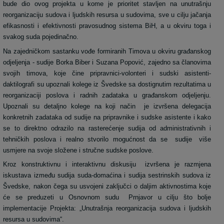
bude dio ovog projekta u kome je prioritet stavljen na unutrašnju
reorganizaciju sudova i ljudskih resursa u sudovima, sve u cilju jačanja
efikasnosti i efektivnosti pravosudnog sistema BiH, a u okviru toga i
svakog suda pojedinačno.
Na zajedničkom sastanku vođe formiranih Timova u okviru građanskog
odjeljenja - sudije Borka Biber i Suzana Popović, zajedno sa članovima
svojih timova, koje čine pripravnici-volonteri i sudski asistenti-
daktilografi su upoznali kolege iz Švedske sa dostignutim rezultatima u
reorganizaciji poslova i radnih zadataka u građanskom odjeljenju.
Upoznali su detaljno kolege na koji način
je izvršena delegacija
konkretnih zadataka od sudije na pripravnike i sudske asistente i kako
se to direktno odrazilo na rasterećenje sudija od administrativnih i
tehničkih poslova i realno stvorilo mogućnost da se
sudije
više
usmjere na svoje složene i stručne sudske poslove.
Kroz konstruktivnu i interaktivnu diskusiju
izvršena je razmjena
iskustava između sudija suda-domaćina i sudija sestrinskih sudova iz
Švedske, nakon čega su usvojeni zaključci o daljim aktivnostima koje
će se preduzeti u Osnovnom sudu
Prnjavor u cilju što bolje
implementacije Projekta: „Unutrašnja reorganizacija sudova i ljudskih
resursa u sudovima“.