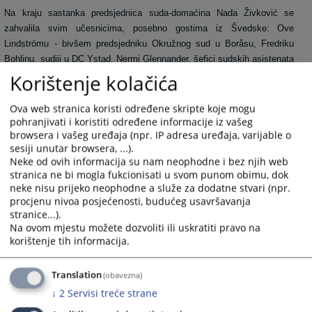
Na kraju sastanka predsjednica suda-domaćina Nada Živković se
zahvalila svim učesnicima, posebno gostima iz Švedske: Ove
Lindströmu - bivšem predsjedniku Okružnog sud u Boråsu, Fredriku
Bohlinu, sudiji u DC Ystad, Nermi Glennander, šefici sudskih asistenata
u DC Malmö, Marielli Cockrell, pripravnici u DC Malmö i Pernilli Flank,
Korištenje kolačića
međunarodnom stručnjaku SNCA.
Ova web stranica koristi određene skripte koje mogu
Posebnu zahvalnost za uspješnu saradnju je izrazila Ameli Trožić i Neri
pohranjivati i koristiti određene informacije iz vašeg
Šćuk, pravnim savjetnicama VSTS BiH.
browsera i vašeg uređaja (npr. IP adresa uređaja, varijable o
sesiji unutar browsera, ...).
8208
PREGLEDA
Neke od ovih informacija su nam neophodne i bez njih web
stranica ne bi mogla fukcionisati u svom punom obimu, dok
neke nisu prijeko neophodne a služe za dodatne stvari (npr.
procjenu nivoa posjećenosti, budućeg usavršavanja
stranice...).
Na ovom mjestu možete dozvoliti ili uskratiti pravo na
korištenje tih informacija.
Translation
(obavezna)
↓
2
Servisi treće strane