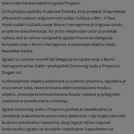
stanovnika
lokalne zajednice grada Prnjavor.
Uz finansijsku podršku Kraljevine Švedske, kroz projekat Unapređenje
efikasnosti sudova i odgovornosti sudija i tužilaca u BiH – II faza,
Visoki sudski i tužilački savjet Bosne i Hercegovine je osigurao izradu
projektne dokumentacije, što je bio neophodan uslov za početak
radova, dok je radove na izgradnji zgrade finansirala Delegacija
Evropske unije u Bosni i Hercegovini, a opremanje objekta Vlada
Republike Srpske.
Zgradu su svečano otvorili šef delegacije Evropske unije u Bosni i
Hercegovini Johan Satler i predsjednik Osnovnog suda u Prnjavoru
Dragan Ivić.
U obnovljenom objektu adaptirane su sudnice i pisarnica, izgrađena je
nova server soba, rekonstruisana elektroinstalaciona mreža u
objektu, postavljena termoizolaciona fasada i objekat je prilagođen
osobama sa poteškoćama u kretanju.
Zgrada Osnovnog suda u Prnjavoru postala je neadekvatna za
obavljanje svakodnevne pravosudne djelatnosti i nije mogla udovoljiti
budućim potrebama i izazovima, zbog čega je cilj bio osigurati
funkcionalnu zgradu sa dovoljnim smještajnim kapacitetima za