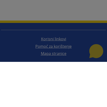
Korisni linkovi
Pomoć za korištenje
Mapa stranice
Redizajn web stranice je finansirala Evropska unija. Za njen sadržaj isključivo je odgovorno
Visoko sudsko i tužilačko vijeće BiH i ona ne odražava nužno stavove Evropske unije.