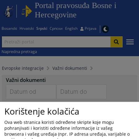
Portal pravosuđa Bosne i
Hercegovine
Bosanski
Hrvatski
Srpski
Српски
English
Prijava
Napredna pretraga
Evropske integracije
Važni dokumenti
Važni dokumenti
Navigate
Navigate
Korištenje kolačića
Mišljenje Evropske komisije za
forward
forward
demokratiju kroz pravo – Venecijanska
to
to
komisija
interact
interact
Ova web stranica koristi određene skripte koje mogu
pohranjivati i koristiti određene informacije iz vašeg
with
with
browsera i vašeg uređaja (npr. IP adresa uređaja, varijable o
the
the
Tehničke informacije koje zahtijeva