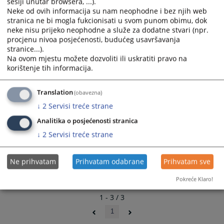
sesiji unutar browsera, ...).
calendar
calendar
Evropska Komisija u vezi sa
Neke od ovih informacija su nam neophodne i bez njih web
and
and
struktuiranim dijalogom o pravosuđu
stranica ne bi mogla fukcionisati u svom punom obimu, dok
select
select
neke nisu prijeko neophodne a služe za dodatne stvari (npr.
između EU i BiH
a
a
procjenu nivoa posjećenosti, budućeg usavršavanja
stranice...).
date.
date.
Na ovom mjestu možete dozvoliti ili uskratiti pravo na
Sporazum o stabilizaciji i pridruživanju
Press
Press
korištenje tih informacija.
the
the
question
question
Translation
(obavezna)
mark
mark
key
key
↓
2
Servisi treće strane
to
to
Analitika o posjećenosti stranica
get
get
↓
2
Servisi treće strane
the
the
keyboard
keyboard
shortcuts
shortcuts
Ne prihvatam
Prihvatam odabrane
Prihvatam sve
for
for
Pokreće Klaro!
changing
changing
dates.
dates.
1 - 3 / 3
1