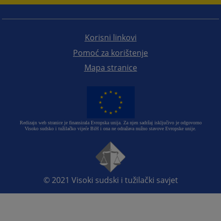
Korisni linkovi
Pomoć za korištenje
Mapa stranice
Redizajn web stranice je finansirala Evropska unija. Za njen sadržaj isključivo je odgovorno
Visoko sudsko i tužilačko vijeće BiH i ona ne odražava nužno stavove Evropske unije.
© 2021
Visoki sudski i tužilački savjet