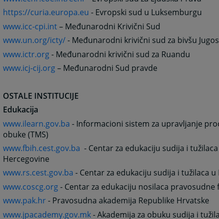
https://curia.europa.eu
- Evropski sud u Luksemburgu
www.icc-cpi.int
– Međunarodni Krivični Sud
www.un.org/icty/
- Međunarodni krivični sud za bivšu Jugos
www.ictr.org
- Međunarodni krivični sud za Ruandu
www.icj-cij.org
– Međunarodni Sud pravde
OSTALE INSTITUCIJE
Edukacija
www.ilearn.gov.ba
- Informacioni sistem za upravljanje pr
obuke (TMS)
www.fbih.cest.gov.ba
- Centar za edukaciju sudija i tužilaca
Hercegovine
www.rs.cest.gov.ba
- Centar za edukaciju sudija i tužilaca u
www.coscg.org
- Centar za edukaciju nosilaca pravosudne 
www.pak.hr
- Pravosudna akademija Republike Hrvatske
www.jpacademy.gov.mk
- Akademija za obuku sudija i tuži