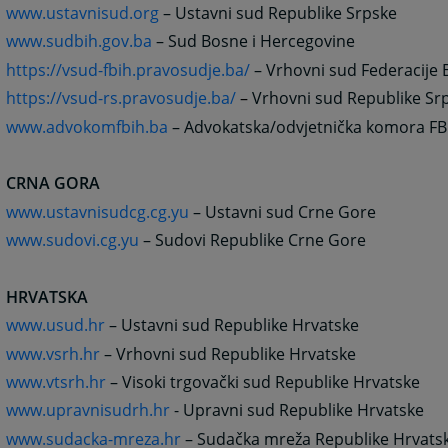
www.ustavnisud.org
– Ustavni sud Republike Srpske
www.sudbih.gov.ba
– Sud Bosne i Hercegovine
https://vsud-fbih.pravosudje.ba/
– Vrhovni sud Federacije 
https://vsud-rs.pravosudje.ba/
–
Vrhovni sud Republike Sr
www.advokomfbih.ba
– Advokatska/odvjetnička komora FB
CRNA GORA
www.ustavnisudcg.cg.yu
– Ustavni sud Crne Gore
www.sudovi.cg.yu
– Sudovi Republike Crne Gore
HRVATSKA
www.usud.hr
– Ustavni sud Republike Hrvatske
www.vsrh.hr
– Vrhovni sud Republike Hrvatske
www.vtsrh.hr
– Visoki trgovački sud Republike Hrvatske
www.upravnisudrh.hr
- Upravni sud Republike Hrvatske
www.sudacka-mreza.hr
– Sudačka mreža Republike Hrvats