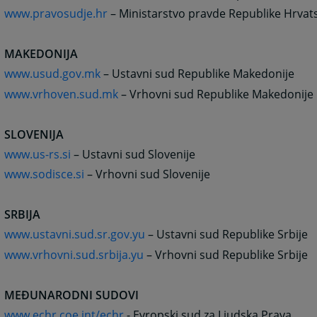
www.pravosudje.hr
– Ministarstvo pravde Republike Hrvat
MAKEDONIJA
www.usud.gov.mk
– Ustavni sud Republike Makedonije
www.vrhoven.sud.mk
– Vrhovni sud Republike Makedonije
SLOVENIJA
www.us-rs.si
– Ustavni sud Slovenije
www.sodisce.si
– Vrhovni sud Slovenije
SRBIJA
www.ustavni.sud.sr.gov.yu
– Ustavni sud Republike Srbije
www.vrhovni.sud.srbija.yu
– Vrhovni sud Republike Srbije
MEĐUNARODNI SUDOVI
www.echr.coe.int/echr
- Evropski sud za Ljudska Prava