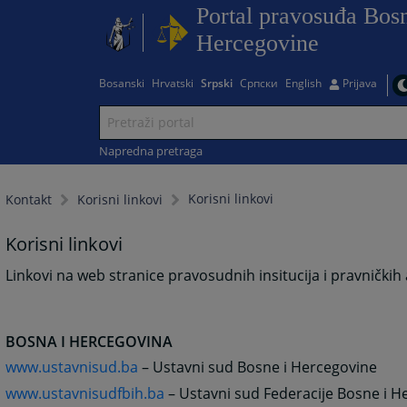
Portal pravosuđa Bosn
Hercegovine
Bosanski
Hrvatski
Srpski
Српски
English
Prijava
Napredna pretraga
Korisni linkovi
Kontakt
Korisni linkovi
Korisni linkovi
Linkovi na web stranice pravosudnih insitucija i pravničkih as
BOSNA I HERCEGOVINA
www.ustavnisud.ba
– Ustavni sud Bosne i Hercegovine
www.ustavnisudfbih.ba
– Ustavni sud Federacije Bosne i H