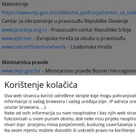
Makedonije
https://www.mp.gov.si/si/delovna_podrocja/center_za_izo
Centar za obrazovanje u pravosuđu Republike Slovenije
www.pcsrbija.org.rs
- Pravosudni centar Republike Srbije
www.ejtn.net
- Evropska mreža za obuku u pravosuđu
www.coe.int/lisbon-network
- Lisabonska mreža
Ministarstva pravde
www.mpr.gov.ba
- Ministarstvo pravde Bosne i Hercegovi
www.gov.me
- Ministarstvo pravde Crne Gore
Korištenje kolačića
www.pravosudje.hr/default.asp
- Ministarstvo pravosuđa 
Ova web stranica koristi određene skripte koje mogu pohranjivati
www.pravda.gov.mk
- Ministarstvo pravde Republike Make
informacije iz vašeg browsera i vašeg uređaja (npr. IP adresa uređ
www.mp.gov.si
- Ministarstvo za pravosuđe Republike Slov
unutar browsera, ...).
Neke od ovih informacija su nam neophodne i bez njih web stra
www.mpravde.sr.gov.yu
- Ministarstvo pravde Republike S
fukcionisati u svom punom obimu, dok neke nisu prijeko neopho
stvari (npr. procjenu nivoa posjećenosti, budućeg usavršavanja st
Sudska i tužilačka vijeća
Na ovom mjestu možete dozvoliti ili uskratiti pravo na korištenje 