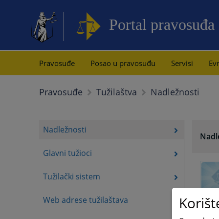
Portal pravosuđa
Pravosuđe
Posao u pravosuđu
Servisi
Evr
Nadležnosti
Pravosuđe
Tužilaštva
Nadležnosti
Nadl
Glavni tužioci
Tužilački sistem
Korišt
Web adrese tužilaštava