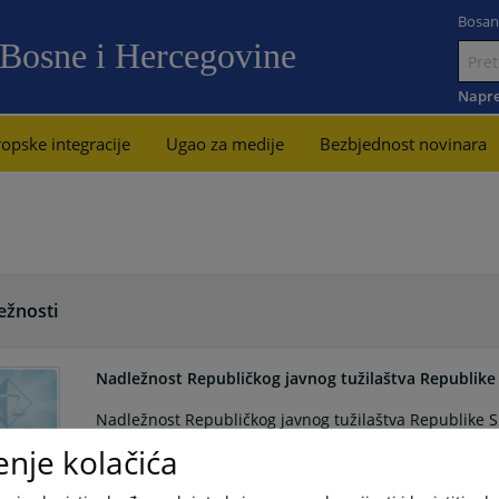
Bosan
 Bosne i Hercegovine
Idi
na
Napre
sadržaj
opske integracije
Ugao za medije
Bezbjednost novinara
ežnosti
Nadležnost Republičkog javnog tužilaštva Republike
Nadležnost Republičkog javnog tužilaštva Republike 
enje kolačića
Nadležnost Tužilaštva Brčko distrikta BiH