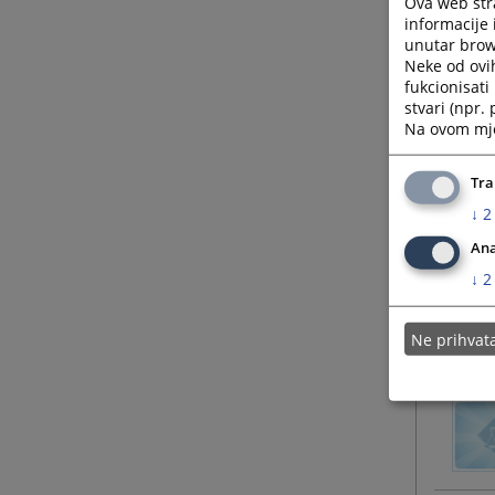
Ova web stra
informacije 
unutar brows
Neke od ovi
fukcionisat
stvari (npr.
Na ovom mjes
Tra
↓
2
Ana
↓
2
Ne prihva