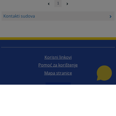
1
Kontakti sudova
Korisni linkovi
Pomoć za korištenje
Mapa stranice
Redizajn web stranice je finansirala Evropska unija. Za njen sadržaj isključivo je odgovorno
Visoko sudsko i tužilačko vijeće BiH i ona ne odražava nužno stavove Evropske unije.