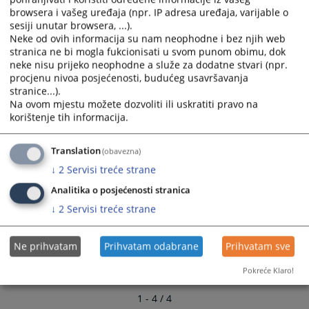
calendar
calendar
browsera i vašeg uređaja (npr. IP adresa uređaja, varijable o
and
and
sesiji unutar browsera, ...).
Kontakti sudova u BiH
select
select
Neke od ovih informacija su nam neophodne i bez njih web
stranica ne bi mogla fukcionisati u svom punom obimu, dok
a
a
neke nisu prijeko neophodne a služe za dodatne stvari (npr.
date.
date.
procjenu nivoa posjećenosti, budućeg usavršavanja
Press
Press
stranice...).
the
the
Na ovom mjestu možete dozvoliti ili uskratiti pravo na
question
question
korištenje tih informacija.
mark
mark
key
key
Translation
(obavezna)
to
to
↓
2
Servisi treće strane
get
get
the
the
Analitika o posjećenosti stranica
keyboard
keyboard
↓
2
Servisi treće strane
shortcuts
shortcuts
for
for
Ne prihvatam
Prihvatam odabrane
Prihvatam sve
changing
changing
dates.
dates.
Pokreće Klaro!
1 - 4 / 4