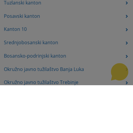
Tuzlanski kanton
Posavski kanton
Kanton 10
Srednjobosanski kanton
Bosansko-podrinjski kanton
Okružno javno tužilaštvo Banja Luka
Okružno javno tužilaštvo Trebinje
Okružno javno tužilaštvo Istočno Sarajevo
Okružno javno tužilaštvo Prijedor
Okružno javno tužilaštvo Bijeljina