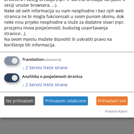
sesiji unutar browsera, ...).
Neke od ovih informacija su nam neophodne i bez njih web
stranica ne bi mogla fukcionisati u svom punom obimu, dok
neke nisu prijeko neophodne a služe za dodatne stvari (npr.
procjenu nivoa posjećenosti, budućeg usavršavanja
stranice...).
Na ovom mjestu možete dozvoliti ili uskratiti pravo na
korištenje tih informacija.
Translation
(obavezna)
↓
2
Servisi treće strane
Analitika o posjećenosti stranica
↓
2
Servisi treće strane
Ne prihvatam
Prihvatam odabrane
Prihvatam sve
Pokreće Klaro!