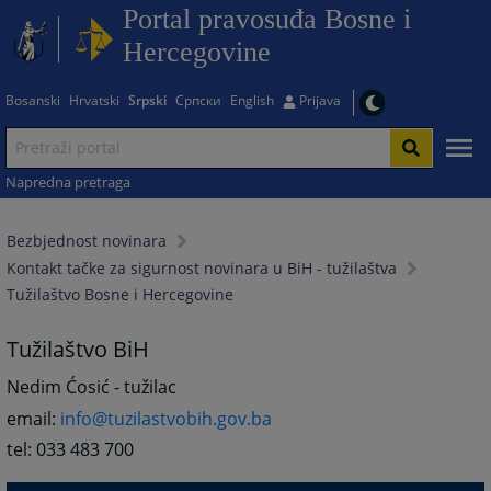
Portal pravosuđa Bosne i
Hercegovine
Bosanski
Hrvatski
Srpski
Српски
English
Prijava
Napredna pretraga
Bezbjednost novinara
Kontakt tačke za sigurnost novinara u BiH - tužilaštva
Tužilaštvo Bosne i Hercegovine
Tužilaštvo BiH
Nedim Ćosić - tužilac
email:
info@tuzilastvobih.gov.ba
tel: 033 483 700