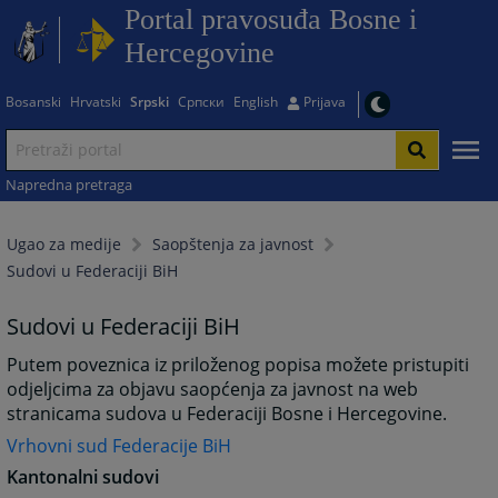
Portal pravosuđa Bosne i
Hercegovine
Bosanski
Hrvatski
Srpski
Српски
English
Prijava
Napredna pretraga
Ugao za medije
Saopštenja za javnost
Sudovi u Federaciji BiH
Sudovi u Federaciji BiH
Putem poveznica iz priloženog popisa možete pristupiti
odjeljcima za objavu saopćenja za javnost na web
stranicama sudova u Federaciji Bosne i Hercegovine.
Vrhovni sud Federacije BiH
Kantonalni sudovi