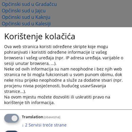
Općinski sud u Gradačcu
Općinski sud u Jajcu
Općinski sud u Kaknju
Općinski sud u Kalesiji
Općinski sud u Kiseljaku
Korištenje kolačića
Općinski sud u Konjicu
Općinski sud u Livnu
Ova web stranica koristi određene skripte koje mogu
Općinski sud u Lukavcu
pohranjivati i koristiti određene informacije iz vašeg
Općinski sud u Ljubuškom
browsera i vašeg uređaja (npr. IP adresa uređaja, varijable o
Općinski sud u Mostaru
sesiji unutar browsera, ...).
Općinski sud u Orašju
Neke od ovih informacija su nam neophodne i bez njih web
stranica ne bi mogla fukcionisati u svom punom obimu, dok
Općinski sud u Sanskom Mostu
neke nisu prijeko neophodne a služe za dodatne stvari (npr.
Općinski sud u Širokom Brijegu
procjenu nivoa posjećenosti, budućeg usavršavanja
Općinski sud u Tešnju
stranice...).
Općinski sud u Travniku
Na ovom mjestu možete dozvoliti ili uskratiti pravo na
Općinski sud u Tuzli
korištenje tih informacija.
Općinski sud u Velikoj Kladuši
Općinski sud u Visokom
Translation
(obavezna)
Općinski sud u Zavidovićima
↓
2
Servisi treće strane
Općinski sud u Zenici