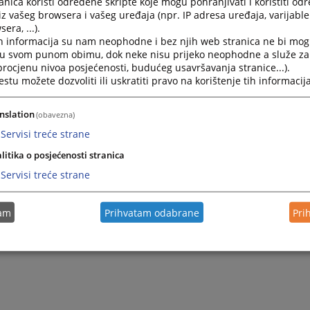
nica koristi određene skripte koje mogu pohranjivati i koristiti od
lno tužiteljstvo Kantona Sarajevo
iz vašeg browsera i vašeg uređaja (npr. IP adresa uređaja, varijable 
alno tužiteljstvo Posavskog kantona
era, ...).
lno tužiteljstvo Tuzlanskog kantona
h informacija su nam neophodne i bez njih web stranica ne bi mog
alno tužiteljstvo Unsko-sanskog kantona
i u svom punom obimu, dok neke nisu prijeko neophodne a služe z
alno tužiteljstvo Zeničko-dobojskog kantona
 procjenu nivoa posjećenosti, budućeg usavršavanja stranice...).
alno tužiteljstvo Hercegovačko-neretvanskog kantona
tu možete dozvoliti ili uskratiti pravo na korištenje tih informacija
alno tužiteljstvo Srednjebosanskog kantona
lno tužiteljstvo Kantona 10 Livno
nslation
(obavezna)
alno tužiteljstvo Zapadnohercegovačkog kantona
Servisi treće strane
na: Ovom listom obuhvaćene su one institucije čije web st
litika o posjećenosti stranica
ene u okviru pravosudnog web portala
Servisi treće strane
tam
Prihvatam odabrane
Pri