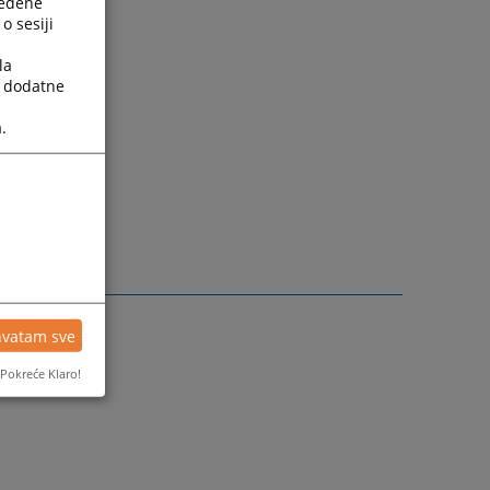
ređene
o sesiji
la
a dodatne
.
ranice su
hvatam sve
Pokreće Klaro!