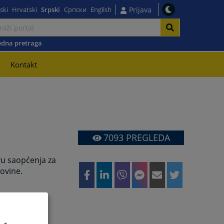
ski
Hrvatski
Srpski
Српски
English
Prijava
dna pretraga
Kontakt
7093
PREGLEDA
vu saopćenja za
ovine.