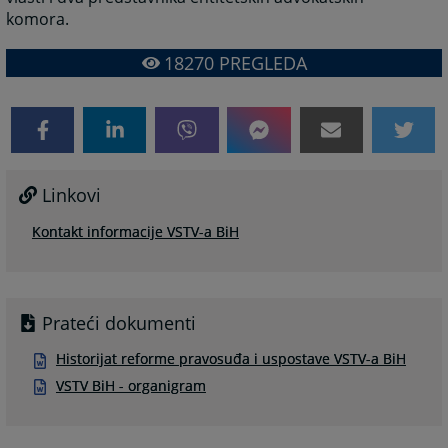
komora.
18270
PREGLEDA
Linkovi
Kontakt informacije VSTV-a BiH
Prateći dokumenti
Historijat reforme pravosuđa i uspostave VSTV-a BiH
VSTV BiH - organigram