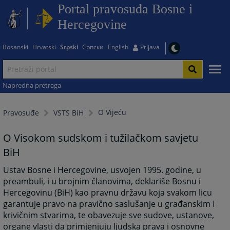
Portal pravosuđa Bosne i
Hercegovine
Bosanski
Hrvatski
Srpski
Српски
English
Prijava
Napredna pretraga
O Vijeću
Pravosuđe
VSTS BiH
O Visokom sudskom i tužilačkom savjetu
BiH
Ustav Bosne i Hercegovine, usvojen 1995. godine, u
preambuli, i u brojnim članovima, deklariše Bosnu i
Hercegovinu (BiH) kao pravnu državu koja svakom licu
garantuje pravo na pravično saslušanje u građanskim i
krivičnim stvarima, te obavezuje sve sudove, ustanove,
organe vlasti da primjenjuju ljudska prava i osnovne