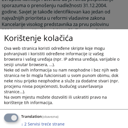
sporazuma o prenošenju nadležnosti 31.12.2004.
godine. Savjet je takođe identifikovan kao jedan od
najvažnijih prioriteta u reformi vladavine zakona
Kancelarije visokog predstavnika za prvu polovinu
2004. godine. Visoki sudski i tužilački savjet BiH je
Korištenje kolačića
osnovan 1. juna 2004. godine, Zakonom koji je
Parlamentarna skupština Bosne i Hercegovine usvojila
Ova web stranica koristi određene skripte koje mogu
u maju 2004. godine. Tome je prethodio Sporazum o
pohranjivati i koristiti određene informacije iz vašeg
prenošenju odgovornosti Federacije BiH i Republike
browsera i vašeg uređaja (npr. IP adresa uređaja, varijable o
Srpske iz marta iste godine. Uspostava VSTS-a BiH bio
sesiji unutar browsera, ...).
je jedan od prvih ispunjenih uslova ka započinjanju
Neke od ovih informacija su nam neophodne i bez njih web
pregovora o zaključivanju Sporazuma o stabilizaciji i
stranica ne bi mogla fukcionisati u svom punom obimu, dok
pridruživanju između Evropske unije i Bosne i
neke nisu prijeko neophodne a služe za dodatne stvari (npr.
procjenu nivoa posjećenosti, budućeg usavršavanja
Hercegovine, a zadatak Savjeta je da podržava
stranice...).
bosansko-hercegovačko pravosuđe na njegovom putu
Na ovom mjestu možete dozvoliti ili uskratiti pravo na
ka Evropskoj uniji i njenim standardima.
korištenje tih informacija.
Danas je VSTS BiH samostalna, nezavisna i
funkcionalna institucija čija je ključna zadaća
Translation
(obavezna)
obezbijediti efikasno, nepristrano i profesionalno
↓
2
Servisi treće strane
pravosuđe u Bosni i Hercegovini.