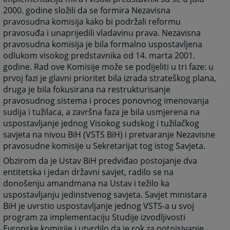
2000. godine složili da se formira Nezavisna
pravosudna komisija kako bi podržali reformu
pravosuđa i unaprijedili vladavinu prava. Nezavisna
pravosudna komisija je bila formalno uspostavljena
odlukom visokog predstavnika od 14. marta 2001.
godine. Rad ove Komisije može se podijeliti u tri faze: u
prvoj fazi je glavni prioritet bila izrada strateškog plana,
druga je bila fokusirana na restrukturisanje
pravosudnog sistema i proces ponovnog imenovanja
sudija i tužilaca, a završna faza je bila usmjerena na
uspostavljanje jednog Visokog sudskog i tužilačkog
savjeta na nivou BiH (VSTS BiH) i pretvaranje Nezavisne
pravosudne komisije u Sekretarijat tog istog Savjeta.
Obzirom da je Ustav BiH predviđao postojanje dva
entitetska i jedan državni savjet, radilo se na
donošenju amandmana na Ustav i težilo ka
uspostavljanju jedinstvenog savjeta. Savjet ministara
BiH je uvrstio uspostavljanje jednog VSTS-a u svoj
program za implementaciju Studije izvodljivosti
Evropske komisije i utvrdilo da je rok za potpisivanje