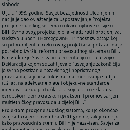
slobode.
U julu 1998. godine, Savjet bezbjednosti Ujedinjenih
nacija je dao ovlaštenje za uspostavljanje Projekta
procjene sudskog sistema u okviru njihove misije u
BiH. Svrha ovog projekta je bila »nadzirati i procjenjivati
sudstvo u Bosni i Hercegovini«. Trinaest izvještaja koji
su pripremljeni u okviru ovog projekta su pokazali da je
potrebno izvršiti reformu pravosudnog sistema u BiH.
Iste godine je Savjet za implementaciju mira usvojio
Deklaraciju kojom se zahtijevalo ”usvajanje zakonâ čija
je svrha postizanje nezavisnog i nepristranog
pravosuđa, koji bi se fokusirali na imenovanja sudija i
tužilac, na adekvatne plate i objektivne standarde
imenovanja sudija i tužilaca, a koji bi bili u skladu sa
evropskom demokratskom praksom i promovisanjem
multietničkog pravosuđa u cijeloj BiH.”
Projektom procjene sudskog sistema, koji je okončao
svoj rad krajem novembra 2000. godine, zaključeno je
kako pravosudni sistem u BiH nije nezavisan. Savjet za
implementaciju mira i visoki predstavnik su se u julu