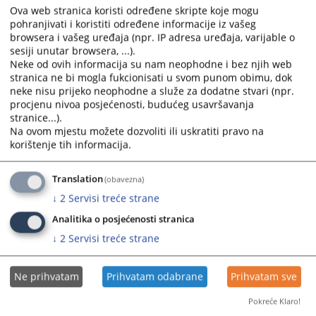
Ova web stranica koristi određene skripte koje mogu
pohranjivati i koristiti određene informacije iz vašeg
browsera i vašeg uređaja (npr. IP adresa uređaja, varijable o
sesiji unutar browsera, ...).
Neke od ovih informacija su nam neophodne i bez njih web
stranica ne bi mogla fukcionisati u svom punom obimu, dok
neke nisu prijeko neophodne a služe za dodatne stvari (npr.
procjenu nivoa posjećenosti, budućeg usavršavanja
stranice...).
Na ovom mjestu možete dozvoliti ili uskratiti pravo na
korištenje tih informacija.
Translation
(obavezna)
↓
2
Servisi treće strane
Analitika o posjećenosti stranica
↓
2
Servisi treće strane
Ne prihvatam
Prihvatam odabrane
Prihvatam sve
Pokreće Klaro!