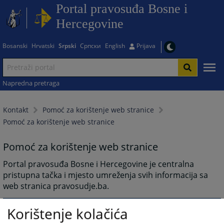
Portal pravosuđa Bosne i
Hercegovine
Bosanski
Hrvatski
Srpski
Српски
English
Prijava
Napredna pretraga
Kontakt
Pomoć za korištenje web stranice
Pomoć za korištenje web stranice
Pomoć za korištenje web stranice
Portal pravosuđa Bosne i Hercegovine je centralna
pristupna tačka i mjesto umreženja svih informacija sa
web stranica pravosudje.ba.
11239
PREGLEDA
Korištenje kolačića