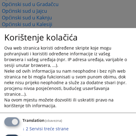
Općinski sud u Gradačcu
Općinski sud u Jajcu
Općinski sud u Kaknju
Općinski sud u Kalesiji
Općinski sud u Kiseljaku
Korištenje kolačića
Općinski sud u Konjicu
Općinski sud u Livnu
Ova web stranica koristi određene skripte koje mogu
Općinski sud u Lukavcu
pohranjivati i koristiti određene informacije iz vašeg
Općinski sud u Ljubuškom
browsera i vašeg uređaja (npr. IP adresa uređaja, varijable o
Općinski sud u Mostaru
sesiji unutar browsera, ...).
Općinski sud u Orašju
Neke od ovih informacija su nam neophodne i bez njih web
stranica ne bi mogla fukcionisati u svom punom obimu, dok
Općinski sud u Sanskom Mostu
neke nisu prijeko neophodne a služe za dodatne stvari (npr.
Općinski sud u Širokom Brijegu
procjenu nivoa posjećenosti, budućeg usavršavanja
Općinski sud u Tešnju
stranice...).
Općinski sud u Travniku
Na ovom mjestu možete dozvoliti ili uskratiti pravo na
Općinski sud u Tuzli
korištenje tih informacija.
Općinski sud u Velikoj Kladuši
Općinski sud u Visokom
Translation
(obavezna)
Općinski sud u Zavidovićima
↓
2
Servisi treće strane
Općinski sud u Zenici