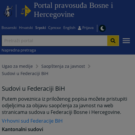
Portal pravosuđa Bosne i
Hercegovine
Bosanski
Hrvatski
Srpski
Српски
English
Prijava
Napredna pretraga
Ugao za medije
Saopštenja za javnost
Sudovi u Federaciji BiH
Sudovi u Federaciji BiH
Putem poveznica iz priloženog popisa možete pristupiti
odjeljcima za objavu saopćenja za javnost na web
stranicama sudova u Federaciji Bosne i Hercegovine.
Vrhovni sud Federacije BiH
Kantonalni sudovi