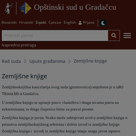
Opštinski sud u Gradačcu
Bosanski
Hrvatski
Srpski
Српски
English
Prijava
Napredna pretraga
Zemljišne knjige
Rad suda
Upute građanima
Zemljišne knjige
ulici
Zemljišnoknjižna kancelarija ovog suda (gruntovnica) smještena je u
Titova bb u
Gradačcu.
U zemljišnu knjigu se upisuje pravo vlasništva i druga stvarna prava na
nekretninama, te druge činjenice bitne za pravni promet.
Zemljišna knjiga je javna. Svako može zahtijevati uvid u zemljišnu knjigu u
prisustvu zemljišnoknjižnog referenta i dobiti izvod iz zemljišne knjige.
Zemljišna knjiga i izvodi iz zemljišne knjige imaju snagu javne isprave.