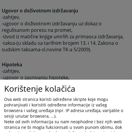
Ugovor o doživotnom izdržavanju
-zahtjev,
-ugovor o doživotnom izdržavanju uz dokaz o
regulisanom porezu na promet,
-izvod iz matične knjige umrlih za primaoca izdržavanja,
-taksa-(u skladu sa tarifnim brojem 13. i 14. Zakona o
sudskim taksama-sl.novine TK-a 5/2009).
Hipoteka
-zahtjev,
-ugovor o zasnivanju hipoteke,
-taksa-(u skladu sa tarifnim brojem 13. i 14. Zakona o
Korištenje kolačića
sudskim taksama-sl.novine TK-a 5/2009).
Ova web stranica koristi određene skripte koje mogu
pohranjivati i koristiti određene informacije iz vašeg
Upis zabilježbe
browsera i vašeg uređaja (npr. IP adresa uređaja, varijable o
-zahtjev,
sesiji unutar browsera, ...).
-isprava koja je osnov za upis zabilježbe,
Neke od ovih informacija su nam neophodne i bez njih web
-taksa: 80,00 KM
stranica ne bi mogla fukcionisati u svom punom obimu, dok