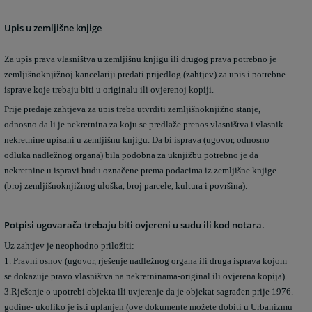
Upis u zemljišne knjige
Za upis prava vlasništva u zemljišnu knjigu ili drugog prava potrebno je
zemljišnoknjižnoj kancelariji predati prijedlog (zahtjev) za upis i potrebne
isprave koje trebaju biti u originalu ili ovjerenoj kopiji.
Prije predaje zahtjeva za upis treba utvrditi zemljišnoknjižno stanje,
odnosno da li je nekretnina za koju se predlaže prenos vlasništva i vlasnik
nekretnine upisani u zemljišnu knjigu. Da bi isprava (ugovor, odnosno
odluka nadležnog organa) bila podobna za uknjižbu potrebno je da
nekretnine u ispravi budu označene prema podacima iz zemljišne knjige
(broj zemljišnoknjižnog uloška, broj parcele, kultura i površina).
Potpisi ugovarača trebaju biti ovjereni u sudu ili kod notara.
Uz zahtjev je neophodno priložiti:
1. Pravni osnov (ugovor, rješenje nadležnog organa ili druga isprava kojom
se dokazuje pravo vlasništva na nekretninama-original ili ovjerena kopija)
3.Rješenje o upotrebi objekta ili uvjerenje da je objekat sagrađen prije 1976.
godine- ukoliko je isti uplanjen (ove dokumente možete dobiti u Urbanizmu