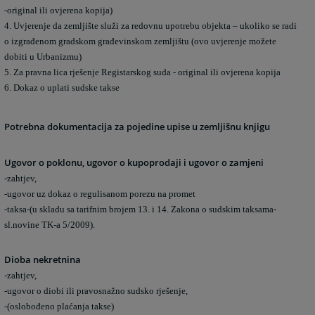
-original ili ovjerena kopija)
4. Uvjerenje da zemljište služi za redovnu upotrebu objekta – ukoliko se radi
o izgrađenom gradskom građevinskom zemljištu (ovo uvjerenje možete
dobiti u Urbanizmu)
5. Za pravna lica rješenje Registarskog suda - original ili ovjerena kopija
6. Dokaz o uplati sudske takse
Potrebna dokumentacija za pojedine upise u zemljišnu knjigu
Ugovor o poklonu, ugovor o kupoprodaji i ugovor o zamjeni
-zahtjev,
-ugovor uz dokaz o regulisanom porezu na promet
-taksa-(u skladu sa tarifnim brojem 13. i 14. Zakona o sudskim taksama-
sl.novine TK-a 5/2009).
Dioba nekretnina
-zahtjev,
-ugovor o diobi ili pravosnažno sudsko rješenje,
-(oslobođeno plaćanja takse)